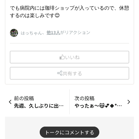
でも病院内には珈琲ショップが入っているので、休憩
するのは楽しみです😊
、
他13人
がリアクション
はっちゃん
いいね
共有する
前の投稿
次の投稿
先週、久しぶりに出社勤務したら私の机の上に、名古屋の金しゃちショコラ、静岡のうなぎパイ、熊本の陣太鼓、岡山の白桃とチーズのおかやまラングなど、色んなお土産が並んでいたので自宅に持ち帰りました🩷 今から、陣太鼓でお茶🍵しま〜す😋♪
やったぁ〜😽‪💕︎︎🍀*゜はじめてランク5に達成しました🥰嬉しいです😭😭WSポイントが入る前に、ピッタリ賞間に合いました🏅✨みなさん、いつも見てくださってありがとうございます😭✨はじめてこんなに続けられました🩷本当にほんとにありがとうございました😆🎶
トークにコメントする