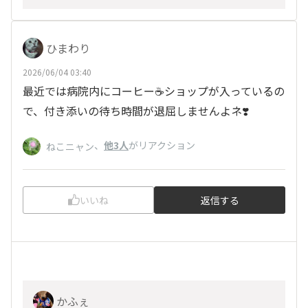
ひまわり
2026/06/04 03:40
最近では病院内にコーヒー☕️ショップが入っているの
で、付き添いの待ち時間が退屈しませんよネ❣️
、
他3人
がリアクション
ねこニャン
いいね
返信する
かふぇ