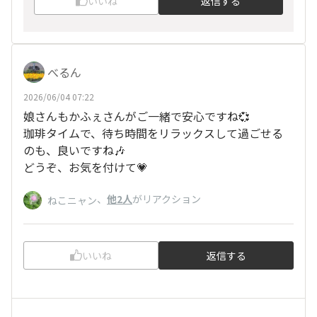
いいね
返信する
べるん
2026/06/04 07:22
娘さんもかふぇさんがご一緒で安心ですね💞
珈琲タイムで、待ち時間をリラックスして過ごせる
のも、良いですね🎶
どうぞ、お気を付けて💗
、
他2人
がリアクション
ねこニャン
いいね
返信する