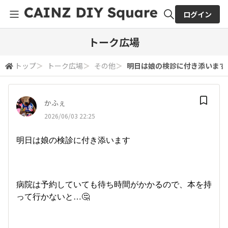
ログイン
全体検索
トーク広場
トップ
＞
トーク広場
＞
その他
＞
明日は娘の検診に付き添います病
検索
かふぇ
2026/06/03 22:25
明日は娘の検診に付き添います
病院は予約していても待ち時間がかかるので、本を持
って行かないと…🤔