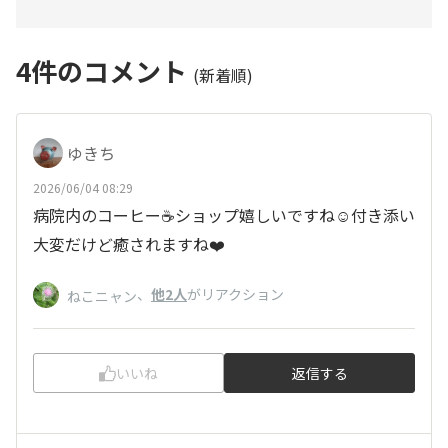
4
件のコメント
(新着順)
ゆきち
2026/06/04 08:29
病院内のコーヒー☕️ショップ嬉しいですね☺️付き添い
大変だけど癒されますね❤️
、
他2人
がリアクション
ねこニャン
いいね
返信する