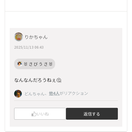
りかちゃん
2025/11/13 06:43
🐰 さ び う さ 🐰
なんなんだろうねぇ🤔
、
他4人
がリアクション
どんちゃん
いいね
返信する