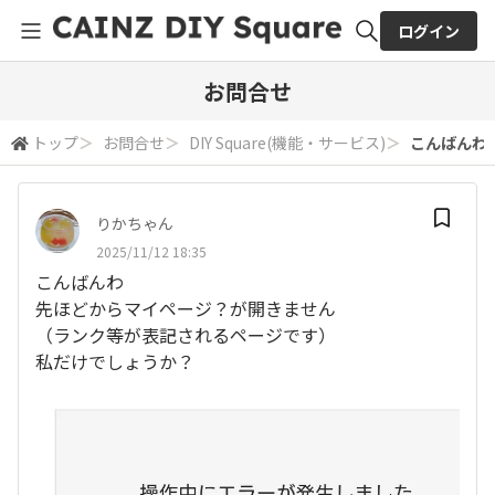
ログイン
全体検索
お問合せ
トップ
＞
お問合せ
＞
DIY Square(機能・サービス)
＞
こんばんわ 
検索
りかちゃん
2025/11/12 18:35
こんばんわ
先ほどからマイページ？が開きません
（ランク等が表記されるページです）
私だけでしょうか？