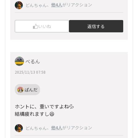
、
他4人
がリアクション
どんちゃん
いいね
返信する
べるん
2025/11/13 07:58
ぱんだ
ホントに、重いですよね💦
結構疲れますし😆
、
他4人
がリアクション
どんちゃん