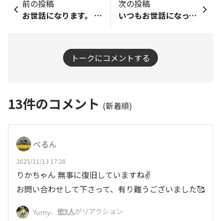
前の投稿
次の投稿
お世話になります。 恐らく、ついさっきから「お気に入り」に登録したリストが表示されなくなりました。 「投稿がありません」という表示になってます。 何かのトラブルでしょうか？ よろしくお願いします。 追記 併せてマイページも開かなくなりました。 TOPページからも開かなくなりました。 追追記 マイページは開くようになりましたが、お気に入りリストは「投稿がありません」の表示のままです。 追追追記 翌日の朝8時過ぎです。 お気に入りリストが復活してました。 このような経緯は、どういうことなんでしょうか？ 私は勝手にDIY Logと関連付けて想像してましたが、どうか安定したコミュニティ運営をお願いしたいと思います。
いつもお世話になっております🙇 こちらでの質問で良いのか分かりませんが吉岡店でのcookingfunに参加していますがCAINZ会員証の購入金額に反映されていません😣 cookingfunは対象外なのでしようか？ フードコート、カフェブリッコは対象外とお聞きしました😊 よろしくお願いします
トークにコメントする
13
件のコメント
(新着順)
べるん
2025/11/13 17:28
りかちゃん 無事に復旧していますね✌️
お問い合わせして下さって、有り難うございました🥰
、
他5人
がリアクション
Yumy