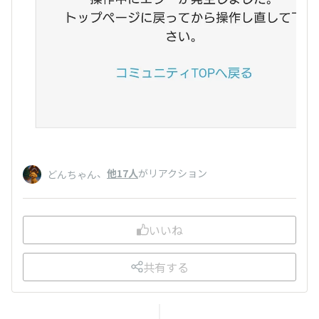
、
他17人
がリアクション
どんちゃん
いいね
共有する