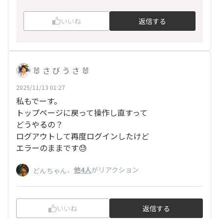
いいね
返信する
🐰 さ び う さ 🐰
2025/11/13 01:27
私もでーす。
トップページに戻って操作し直すって
どうやるの？
ログアウトして再度ログインしたけど
エラーのままです😓
、
他4人
がリアクション
どんちゃん
いいね
返信する