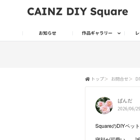
お知らせ
作品ギャラリー
レ
DIY
DIY レシピ
ドッグサークル
グリーン入荷情報
グリーン
グリーン レシピ
クッキング
ク
家庭菜園2026
トップ
＞
お問合せ
＞
D
ぱんだ
2026/06/29
SquareのDIY
寝顔が可愛い……