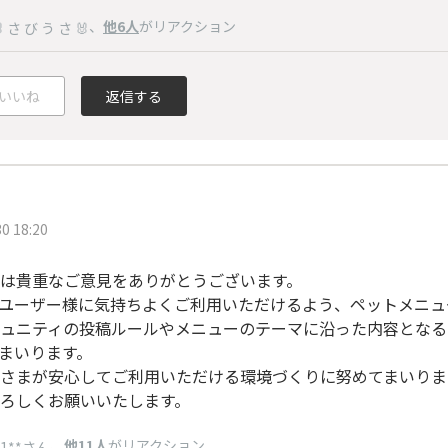
、
他6人
がリアクション
 さ び う さ 🐰
いいね
返信する
0 18:20
は貴重なご意見をありがとうございます。
ユーザー様に気持ちよくご利用いただけるよう、ペットメニュ
ュニティの投稿ルールやメニューのテーマに沿った内容となる
まいります。
さまが安心してご利用いただける環境づくりに努めてまいりま
ろしくお願いいたします。
、
他11人
がリアクション
31**さん