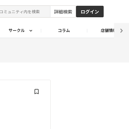
詳細検索
ログイン
サークル
コラム
店舗情報
ピ
ド2026
その他 レシピ
わが家のおうち麺
麺レシピ