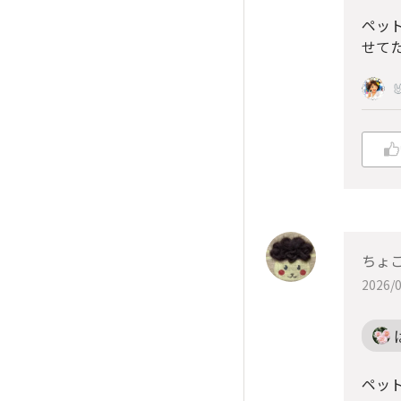
ペッ
せて

ちょ
2026/0
ペッ