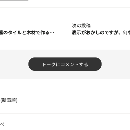
次の投稿
東大阪店で7／1開催のタイルと木材で作るカフェトレイを予約しています。持ち込みのタイルも併用することは可能でしょうか？
トークにコメントする
ト
(新着順)
ぺ