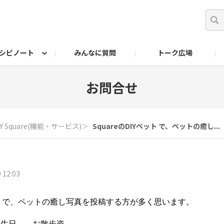
シピノート
みんなに質問
トーク広場
ッキング レシピ
ペット
ワークショップ
ペット レシピ
その他
ワークショップ レシ
DIYアワー
お問合せ
IY Square(機能・サービス)
＞
SquareのDIYペット で、ペットの癒し...
 12:03
ペット で、ペットの癒し写真を投稿する方が多く思います。
誕生日……お散歩姿……