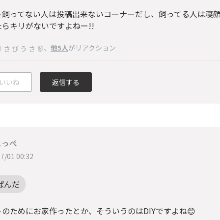
ト飼ってない人は投稿出来ないコーナーだし、飼ってる人は寝
たらキリがないですよねー!!
、
他5人
がリアクション
 さ び う さ 🐰
いいね
返信する
こっぺ
7/01 00:32
ぱんだ
トのためにお家作ったとか、そういうのはDIYですよね😊