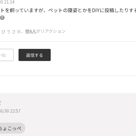
0 21:14
トを飼っていますが、ペットの寝姿とかをDIYに投稿したりするのは
😅
、
他6人
がリアクション
さ び う さ 🐰
いね
返信する
だ
6/30 22:57
ちょこっぺ