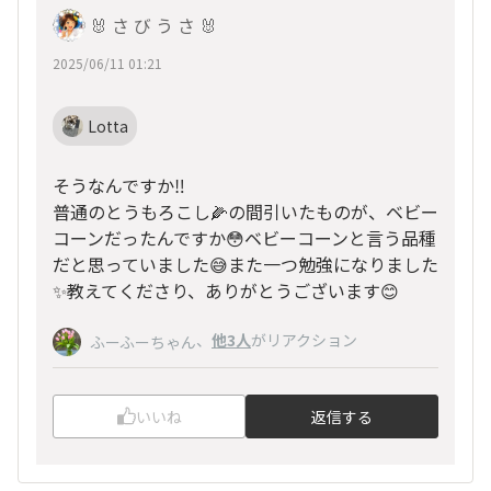
🐰 さ び う さ 🐰
2025/06/11 01:21
Lotta
そうなんですか‼️
普通のとうもろこし🌽の間引いたものが、ベビー
コーンだったんですか😳ベビーコーンと言う品種
だと思っていました😅また一つ勉強になりました
✨教えてくださり、ありがとうございます😊
、
他3人
がリアクション
ふーふーちゃん
いいね
返信する