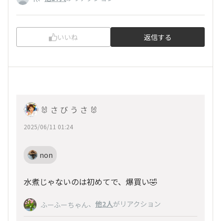
いいね
返信する
🐰 さ び う さ 🐰
2025/06/11 01:24
non
水煮じゃないのは初めてで、爆買い🤣
、
他2人
がリアクション
ふーふーちゃん