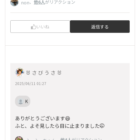
、
他6人
がリアクション
non
いいね
返信する
🐰 さ び う さ 🐰
2025/06/11 01:27
K
ありがとうございます😆
ふと、よそ見したら目に止まりました🤭
、
他4人
がリアクション