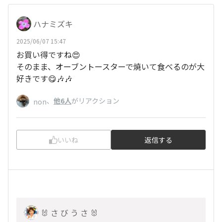
ハナミズキ
2025/06/07 15:47
お買い得ですね😍
そのまま、オーブントースターで焼いて食べるのが大
好きです😋🎶🎶
、
他6人
がリアクション
non
いいね
返信する
🐰 さ び う さ 🐰