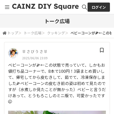
ログイン
全体検索
トーク広場
トップ
＞
トーク広場
＞
クッキング
＞
ベビーコーンが🌽←この状態
検索
🐰 さ び う さ 🐰
2025/06/06 23:09
ベビーコーンが🌽←この状態で売っていて、しかもお
値打ち品コーナーで、8本で100円！3袋まとめ買いし
て、帰宅してから皮むきして、茹でて、冷凍保存しま
した🌽ベビーコーンの皮むき前の姿は初めて見たので
すが（水煮しか見たことが無かった）ベビーと言うだ
けあって、とうもろこしのミニ版で、可愛かったです
🤭