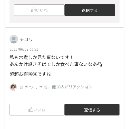
いいね
返信する
チコリ
2025/06/07 00:51
私も水煮しか見た事ないです！
あんかけ焼きそばでしか食べた事ないなあ🤔
超超お得🉐🉐ですね
、
他18人
がリアクション
🐰 さ び う さ 🐰
いいね
返信する