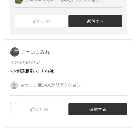
ふーふーちゃん
いいね
返信する
チョコまみれ
2025/06/07 06:48
お得感満載ですね🤩
、
他14人
がリアクション
チコリ
いいね
返信する