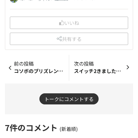
いいね
共有する
前の投稿
次の投稿
コソボのプリズレンのホテルディナー お皿からこぼれそうな大量の野菜と牛肉の煮込みと大好きなフライドポテト ライスは野菜扱いの添え物なので、パンもありました。（お腹いっぱいで食べてないけど😅） ローカル赤ワインと一緒に美味しくいただきました😋 デザートが出たけれど写真を撮っていなくて、確か、トルコ系の甘いお菓子だったと思うのですが忘れてしまいました😅 どの国も野菜は新鮮で美味しかったです🍅🥒 食後に街を散歩して夜景を撮影しました❣️
スイッチ2きました！！！ マリオカートやっぱ楽しいー！！😆 ノコノコ🐢最強💪 私の周りでも当たった人はまだ少ないですね🤔
トークにコメントする
7
件のコメント
(新着順)