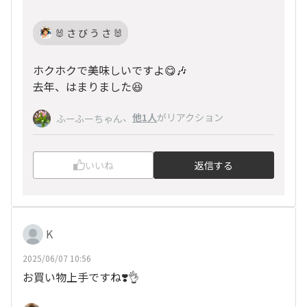
🐰 さ び う さ 🐰
ホクホクで美味しいですよ😋🎶
去年、はまりました😆
、
他1人
がリアクション
ふーふーちゃん
いいね
返信する
K
2025/06/07 10:56
お買い物上手ですね❣️👌