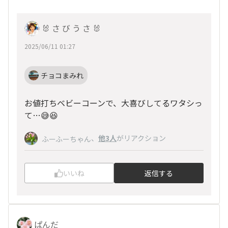
🐰 さ び う さ 🐰
2025/06/11 01:27
チョコまみれ
お値打ちベビーコーンで、大喜びしてるワタシっ
て…😅😆
、
他3人
がリアクション
ふーふーちゃん
いいね
返信する
ぱんだ