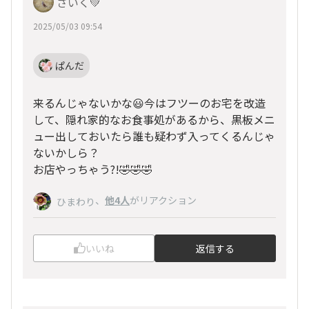
さいく💚
2025/05/03 09:54
ぱんだ
来るんじゃないかな😃今はフツーのお宅を改造
して、隠れ家的なお食事処があるから、黒板メニ
ュー出しておいたら誰も疑わず入ってくるんじゃ
ないかしら？
お店やっちゃう?!🤣🤣🤣
、
他4人
がリアクション
ひまわり
いいね
返信する