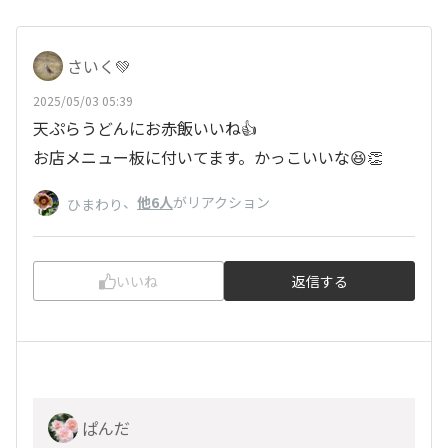
さいく💚
2025/05/03 05:39
天ぷらうどんにお赤飯いいね👍️
お店メニュー板に付いてます。かっこいいな😆👏
、
他6人
がリアクション
ひまわり
いいね
返信する
ぱんだ