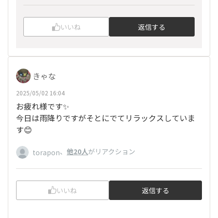
いいね
返信する
きゃな
2025/05/02 16:04
お疲れ様です✨
今日は雨降りですがそとにでてリラックスしていま
す😊
、
他20人
がリアクション
torapon
いいね
返信する