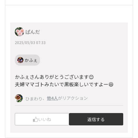
ぱんだ
2025/05/03 07:33
かふぇ
かふぇさんありがとうございます😊
夫婦ママゴトみたいで黒板楽しいですよー😆
、
他4人
がリアクション
ひまわり
いいね
返信する