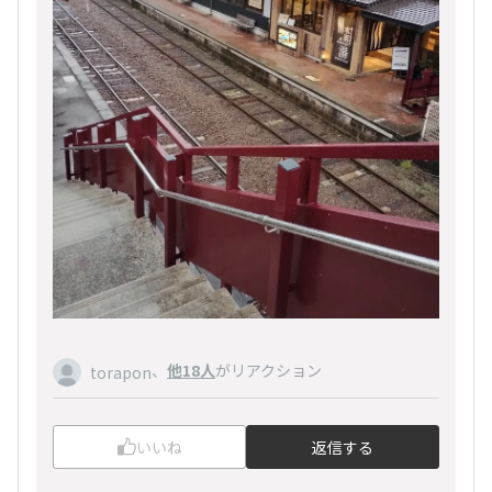
、
他18人
がリアクション
torapon
いいね
返信する