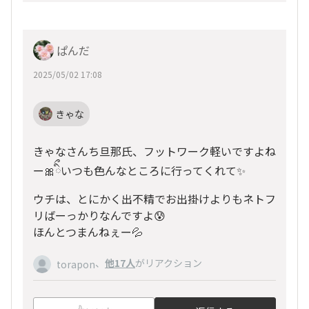
ぱんだ
2025/05/02 17:08
きゃな
きゃなさんち旦那氏、フットワーク軽いですよね
ー🎀ིྀいつも色んなところに行ってくれて✨
ウチは、とにかく出不精でお出掛けよりもネトフ
リばーっかりなんですよ😰
ほんとつまんねぇー💦
、
他17人
がリアクション
torapon