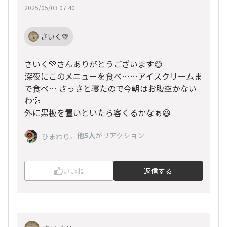
2025/05/03 07:40
さいく💚
さいく💚さんありがとうございます😊
深夜にこのメニューを食べ……アイスクリームま
で食べ… さっさと寝たので今朝はお腹空かない
わ💦
外に黒板を置いといたら客くるかなぁ😆
、
他5人
がリアクション
ひまわり
いいね
返信する