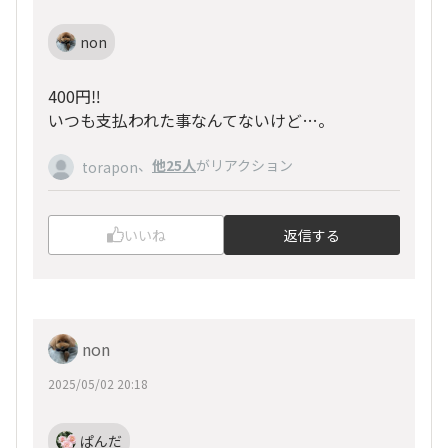
non
400円‼️
いつも支払われた事なんてないけど…。
、
他25人
がリアクション
torapon
いいね
返信する
non
2025/05/02 20:18
ぱんだ