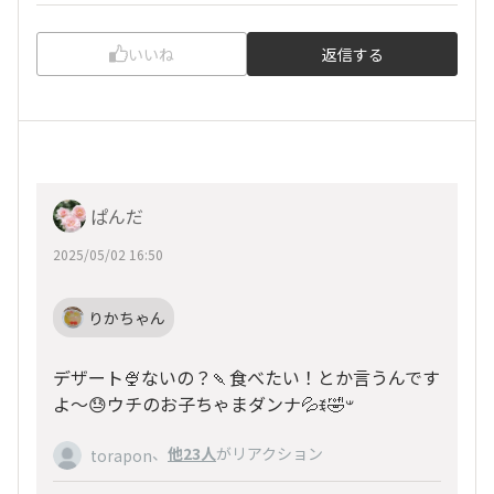
いいね
返信する
ぱんだ
2025/05/02 16:50
りかちゃん
デザート🍨ないの？🍡食べたい！とか言うんです
よ〜😓ウチのお子ちゃまダンナ💦ꉂ🤣𐤔
、
他23人
がリアクション
torapon