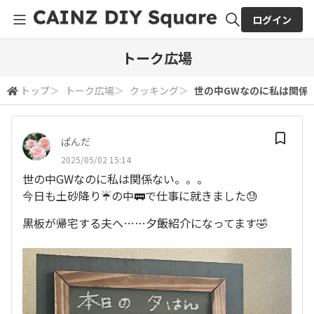
ログイン
全体検索
トーク広場
トップ
＞
トーク広場
＞
クッキング
＞
世の中GWなのに私は関係ない
検索
ぱんだ
2025/05/02 15:14
世の中GWなのに私は関係ない。。。
今日も土砂降り☔️の中🚃で仕事に就きました😓
黒板が帰宅する夫へ……夕飯紹介になってます🤣