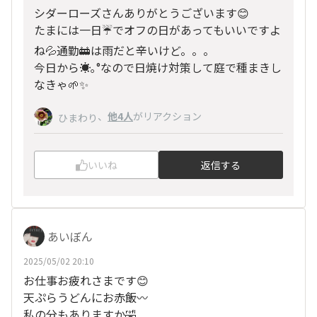
シダーローズさんありがとうございます😊
たまには一日☔️でオフの日があってもいいですよ
ね💦通勤🚋は雨だと辛いけど。。。
今日から☀️｡°なので日焼け対策して庭で種まきし
なきゃ🌱✨
、
他4人
がリアクション
ひまわり
いいね
返信する
あいぼん
2025/05/02 20:10
お仕事お疲れさまです😊
天ぷらうどんにお赤飯〰️
私の分もありますか🤣