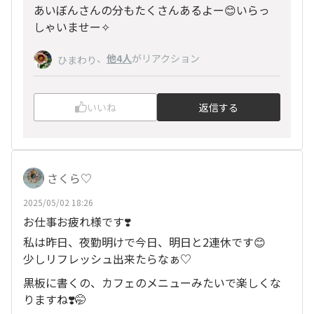
あいぼんさんの分もたくさんあるよー😊いらっ
しゃいませー✧
、
他4人
がリアクション
ひまわり
いいね
返信する
さくら♡
2025/05/02 18:26
お仕事お疲れ様です❣️
私は昨日、夜勤明けで今日、明日と2連休です😊
少しリフレッシュ出来たらなぁ♡
黒板に書くの、カフェのメニューみたいで楽しくな
りますね❣️🤭