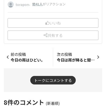
、
他41人
がリアクション
torapon
いいね
共有する
前の投稿
次の投稿
今日の雨はひどい。
今日は雨が降ると聞いていたので 最近買った新苗バラちゃんは避難させてから仕事に来たのに、メダカさんは忘れてそのまま来てしまった😖 大丈夫かなぁ💦
トークにコメントする
8
件のコメント
(新着順)