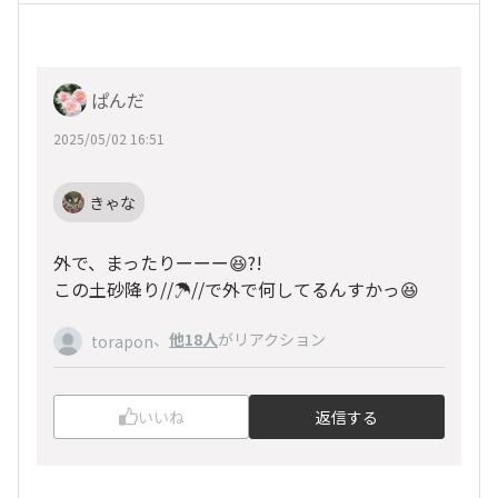
ぱんだ
2025/05/02 16:51
きゃな
外で、まったりーーー😆?!
この土砂降り//☂ //で外で何してるんすかっ😆
、
他18人
がリアクション
torapon
いいね
返信する