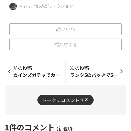
、
他6人
がリアクション
Moko
いいね
共有する
前の投稿
次の投稿
カインズガチャでカインズロゴのお買い物袋がとても気に入ってます。 個人的な意見ですがカインズスクエアのロゴ入りのお買い物袋をランク特典の中に入れてほしいです。 大きさはカインズレジ袋の5円くらいが良いかなと思います
ランク5のバッヂで5,000円までのWS作品が作れますが、このGWSの場合、材料代分として使うことは可能ですか？(参加費1,000円+材料、花苗代4,000円)
トークにコメントする
1
件のコメント
(新着順)