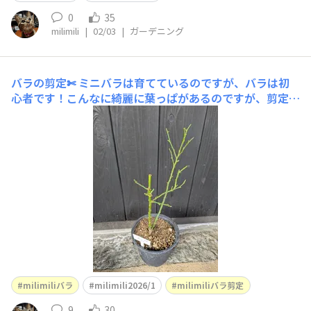
0
35
milimili
|
02/03
|
ガーデニング
バラの剪定✄
ミニバラは育てているのですが、バラは初
心者です！こんなに綺麗に葉っぱがあるのですが、剪定し
てみました✄こんな感じでいいでしょうか？植え替えもし
た方がいいですよね？ mahalo♡
milimiliバラ
milimili2026/1
milimiliバラ剪定
9
30