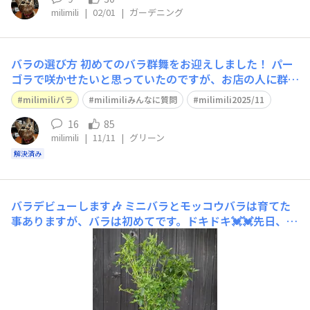
milimili
|
02/01
|
ガーデニング
バラの選び方
初めてのバラ群舞をお迎えしました！ パー
ゴラで咲かせたいと思っていたのですが、お店の人に群舞
はフェンスで広がるように咲かせるのが1番綺麗と言われ
milimiliバラ
milimiliみんなに質問
milimili2025/11
ました。 そう言われるとフェンスで咲かせたくなりまし
た。 パーゴラの片方はモッコウバラにしようと思ってま
16
85
milimili
|
11/11
|
グリーン
すが、もう片方はどんなバラがいいのでしょうか？ 初心
解決済み
バラデビューします🎶
ミニバラとモッコウバラは育てた
事ありますが、バラは初めてです。ドキドキ💓💓先日、ド
ライフラワーアレンジのWSに行った時に先生に私のイメ
ージは“群舞“ですねって言われました。オススメのバラ
だそうです😉トゲも殆どなくツルが柔らかくて扱いやす
く、小さいピンクのバラがたくさん咲いて可愛いらしいで
す🩷置き場所