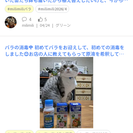
いた苗たち鉢も届いたから植え替えしたいけど、今から民
生委員の定例会＆ふれあい会(高齢者を迎えてのイベン
milimiliバラ
milimili2026/4
ト、お弁当)その後、ケーキ🎂を買いに行って父の百歳お
誕生日会、帰ったら明日から福岡なので、留守番させるお
4
5
milimili
|
04/24
|
グリーン
花たちの世話をする予定です😆mahalo♡
バラの消毒🌹
初めてバラをお迎えして、初めての消毒を
しました😊お店の人に教えてもらって原液を希釈してス
プレイしました❣️お世話大変だけど、5月がとても楽しみ
です🤗💕💕mahalo♡