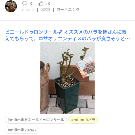
8
28
milimili
|
02/28
|
ガーデニング
ピエールドゥロンサール💕
オススメのバラを皆さんに教
えてもらって、ロサオリエンティスのバラが良さそうと知
りました😉YouTube見てはロサオリエンティスこのバラ
ほしいとネットで探してみてもいつも売り切れ😭なかな
かお迎えできません😓先日お花屋さんで出会ったピエー
ルドゥロンサール、とても可愛いバラで前々から気になっ
ていたので、お
milimiliピエールドゥロンサール
milimiliバラ
milimili2026/2