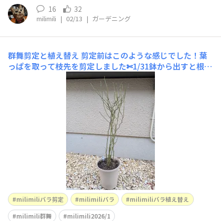
16
32
milimili
|
02/13
|
ガーデニング
群舞剪定と植え替え
剪定前はこのような感じでした！葉
っぱを取って枝先を剪定しました✄1/31鉢から出すと根が
びっしりほぐしてフワフワに🤗昨日までクレマチスのガチ
ガチの土をほぐしていたから、これは土がそこまで固まっ
てないから楽でした😉できました！どの場所にどういう
風に誘引するかは、またゆっくり考えます😉 mah
milimiliバラ剪定
milimiliバラ
milimiliバラ植え替え
milimili群舞
milimili2026/1