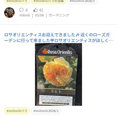
milimiliバラ
milimiliバラの消毒
milimili2026/3
6
41
milimili
|
03/08
|
ガーデニング
ロサオリエンティスお迎えできました🎶
近くのローズガ
ーデンに行って来ました🌹ロサオリエンティスがほしく
て、ずっとYouTubeを見ていました！1番欲しかったフラ
ンシスバーネットはなかったです😭ポルトブルーも売れ
ちゃってました😭今、お迎えしているのが群舞とピエー
ルドゥロンサールでピンク🩷なので、リヒト💛とトリニテ
ィ🤍をお迎えしました😍&n
milimiliバラ
milimili2026/2