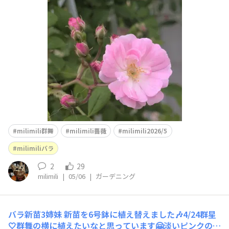
前)さんには群舞がぴったり🩷とすすめられて1番にお迎え
した薔薇です🤗ここまで大きくなりました❣️5/5小ぶりの
お花なんて可愛らしいの😍🩷蕾が１杯です💕💕mahalo♡
milimili群舞
milimili薔薇
milimili2026/5
milimiliバラ
2
29
milimili
|
05/06
|
ガーデニング
バラ新苗3姉妹
新苗を6号鉢に植え替えました🎶4/24群星
🤍群舞の横に植えたいなと思っています🤗淡いピンクのフ