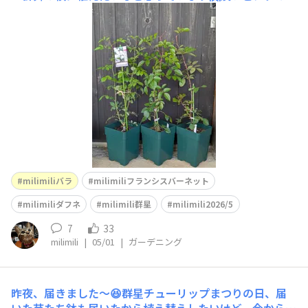
ランシス バーネットはとても人気でなかなか手に入らな
いので、見つけた瞬間ポチりました😆ひらひらとした花び
らが可愛いダフネ今年は株を大きくするため蕾がついても
泣く泣くとる予定です😭結局大苗4つ新苗3つお迎えし
milimiliバラ
milimiliフランシスバーネット
milimiliダフネ
milimili群星
milimili2026/5
7
33
milimili
|
05/01
|
ガーデニング
昨夜、届きました〜😆群星チューリップまつりの日、届