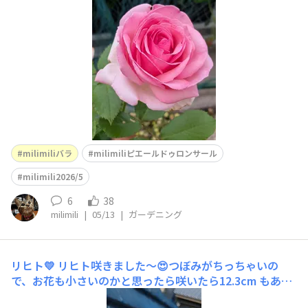
milimiliバラ
milimiliピエールドゥロンサール
milimili2026/5
6
38
milimili
|
05/13
|
ガーデニング
リヒト💛
リヒト咲きました〜😍つぼみがちっちゃいの
で、お花も小さいのかと思ったら咲いたら12.3cm もあり
ます🤗この小さな蕾の中に秘めた美しさ✨✨うっとりして