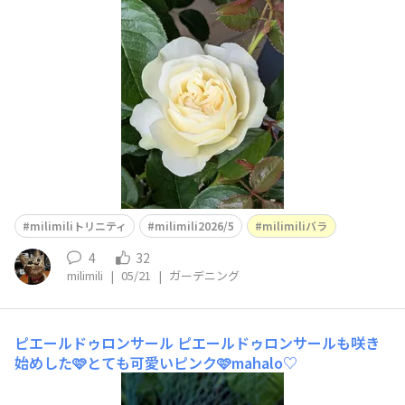
あるのでこれからも楽しみです🤗🎶mahalo♡
milimiliトリニティ
milimili2026/5
milimiliバラ
4
32
milimili
|
05/21
|
ガーデニング
ピエールドゥロンサール
ピエールドゥロンサールも咲き
始めした🩷とても可愛いピンク🩷mahalo♡