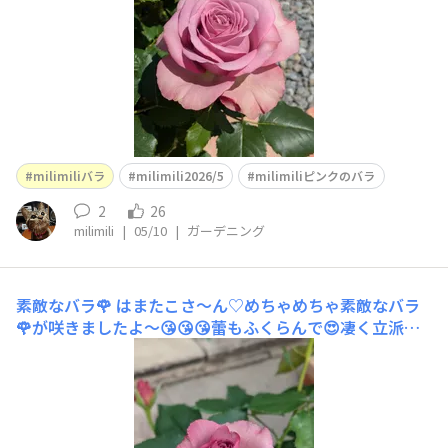
milimiliバラ
milimili2026/5
milimiliピンクのバラ
2
26
milimili
|
05/10
|
ガーデニング
素敵なバラ🌹
はまたこさ〜ん♡めちゃめちゃ素敵なバラ
🌹が咲きましたよ〜😘😘😘蕾もふくらんで😍凄く立派に
なりました❣️ありがとうございます🤗💕mahalo♡