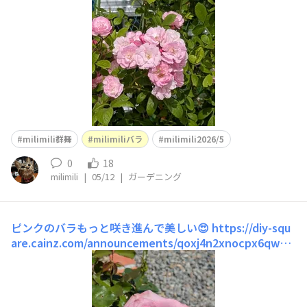
milimili群舞
milimiliバラ
milimili2026/5
0
18
milimili
|
05/12
|
ガーデニング
ピンクのバラもっと咲き進んで美しい😍
​https://diy-squ
are.cainz.com/announcements/qoxj4n2xnocpx6qw本
当に素敵なバラ💕12cmもあります🤗次のコも綺麗🩷この
コはこれからですね💕mahalo♡