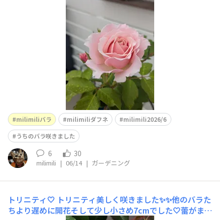
ていました。なんて美しい蕾😍か、可愛すぎる💕💕💕こ
の房だけ咲かせさせて下さいね🙏後は来年までお花待ちま
すので🤗mahalo♡
milimiliバラ
milimiliダフネ
milimili2026/6
うちのバラ咲きました
6
30
milimili
|
06/14
|
ガーデニング
トリニティ🤍
トリニティ美しく咲きました✨✨他のバラた
ちより遅めに開花そして少し小さめ7cmでした🤍蕾がまだ