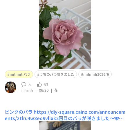
てもパーゴラのベンチでバラを眺められます🤗🎶他のバラ
は1番花が終わって大きい鉢に植え替えしましたが、この
コだけ今も咲いてるので、2番花が終わったら植え替えし
ます😉mahalo♡
milimiliバラ
うちのバラ咲きました
milimili2026/6
5
63
milimili
|
06/30
|
花
ピンクのバラ
https://diy-square.cainz.com/announcem
ents/ztlru4w8eo9vllxk2回目のバラが咲きました〜🩷本
当に素敵な色😍楽しみです💕mahalo♡