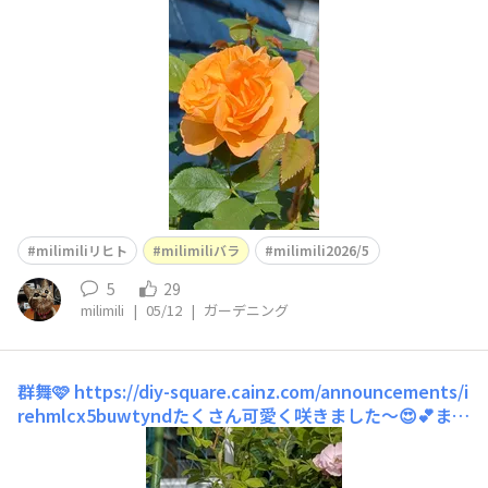
しまいます😍色も可愛くてオレンジっぽい黄色🧡💛青空
に映えます😍mahalo♡
milimiliリヒト
milimiliバラ
milimili2026/5
5
29
milimili
|
05/12
|
ガーデニング
群舞🩷
​https://diy-square.cainz.com/announcements/i
rehmlcx5buwtyndたくさん可愛く咲きました〜😍💕まだ
まだ咲きそうです🩷🩷🩷mahalo♡