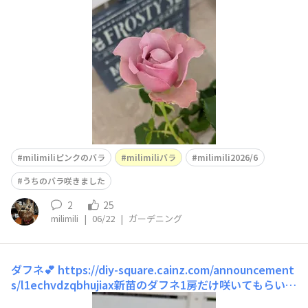
milimiliピンクのバラ
milimiliバラ
milimili2026/6
うちのバラ咲きました
2
25
milimili
|
06/22
|
ガーデニング
ダフネ💕
https://diy-square.cainz.com/announcement
s/l1echvdzqbhujiax新苗のダフネ1房だけ咲いてもらいま
した🩷6/146/186/19そして今日最後の蕾が開いたので、