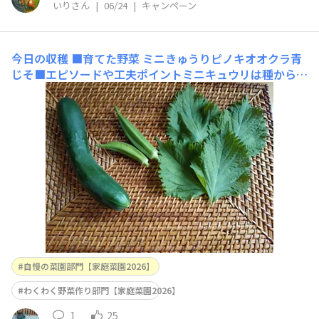
いりさん
|
06/24
|
キャンペーン
今日の収穫
■育てた野菜 ミニきゅうりピノキオオクラ青
じそ■エピソードや工夫ポイントミニキュウリは種から育
てました。7-8個の種が入ってたんですが、大きなプラン
ターに植えた途端、葉を虫に食べられて1つだけ育ってく
れました。黄色い花がいっぱい咲いてます。何本のミニキ
ュウリができるかな？今日は初めての収穫
自慢の菜園部門【家庭菜園2026】
わくわく野菜作り部門【家庭菜園2026】
1
25