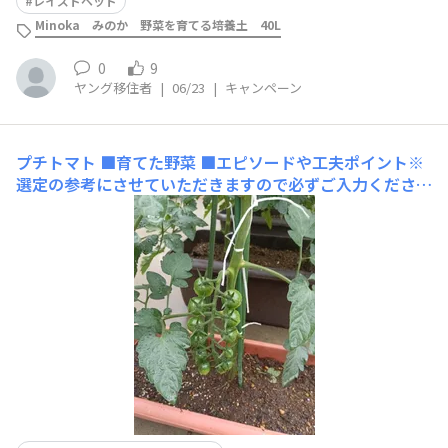
レイズドベッド
Minoka みのか 野菜を育てる培養土 40L
0
9
ヤング移住者
|
06/23
|
キャンペーン
プチトマト
■育てた野菜 ■エピソードや工夫ポイント※
選定の参考にさせていただきますので必ずご入力くださ
い プランター栽培なので土作り力を入れました。■使用
した商品名（商品タグでどの商品かわからない場合はこち
らに商品名を入力してください）化成肥料888 苦土石
灰 プランター 防虫網