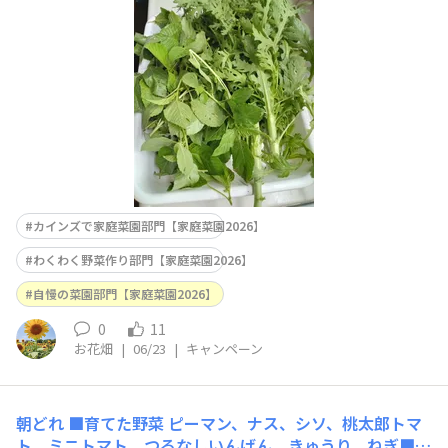
グでどの商品かわからない場合はこちらに商品名を入力し
てください）遮光ネットか防虫ネット
カインズで家庭菜園部門【家庭菜園2026】
わくわく野菜作り部門【家庭菜園2026】
自慢の菜園部門【家庭菜園2026】
0
11
お花畑
|
06/23
|
キャンペーン
朝どれ
■育てた野菜 ピーマン、ナス、シソ、桃太郎トマ
ト、ミニトマト、つるなしいんげん、きゅうり、ねぎ■エ