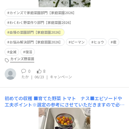
カインズで家庭菜園部門【家庭菜園2026】
わくわく野菜作り部門【家庭菜園2026】
自慢の菜園部門【家庭菜園2026】
お悩み解決部門【家庭菜園2026】
ピーマン
ヒョウ
雹
全滅
復活
カインズ野菜苗
0
8
たか
|
06/23
|
キャンペーン
初めての収穫
■育てた野菜 トマト ナス■エピソードや
工夫ポイント※選定の参考にさせていただきますので必ず
ご入力ください 成長する過程を知らずにただまいただけ
■使用した商品名（商品タグでどの商品かわからない場合
はこちらに商品名を入力してください）トマト、ナス、ほ