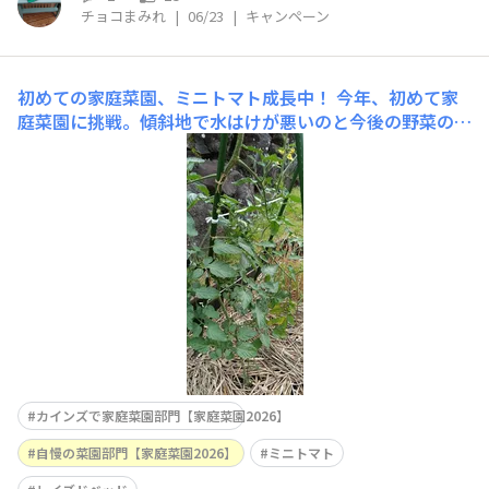
チョコまみれ
|
06/23
|
キャンペーン
初めての家庭菜園、ミニトマト成長中！
今年、初めて家
庭菜園に挑戦。傾斜地で水はけが悪いのと今後の野菜の手
入れが楽になることを考慮して、レイズドベッドで育てる
ことに。YouTube等を見ながらなんとか完成。思ったよ
り大きめなサイズになり、木の枝や落ち葉で埋めても培養
土が想像以上に大量に必要となったのは大変でした。初心
者でも成功率が高いと言
カインズで家庭菜園部門【家庭菜園2026】
自慢の菜園部門【家庭菜園2026】
ミニトマト