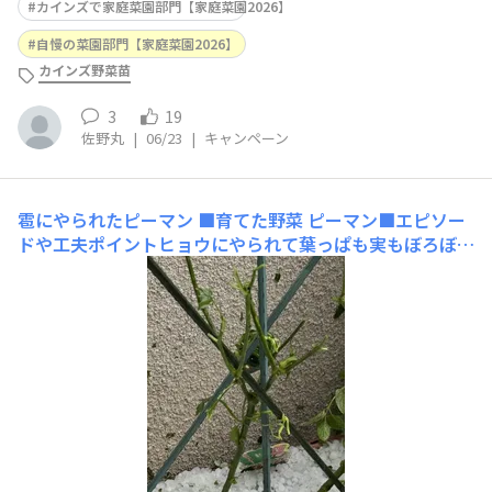
カインズで家庭菜園部門【家庭菜園2026】
自慢の菜園部門【家庭菜園2026】
カインズ野菜苗
3
19
佐野丸
|
06/23
|
キャンペーン
雹にやられたピーマン
■育てた野菜 ピーマン■エピソー
ドや工夫ポイントヒョウにやられて葉っぱも実もぼろぼろ
になって、枝だけになったけど、また芽吹き始めました。
枝が痛々しいけど、また実を付けてくれるかな？？ ■ピ
ーマン苗