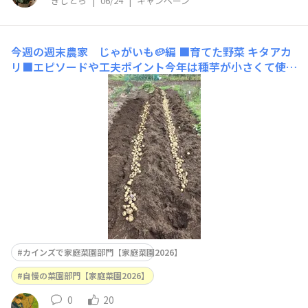
きじとら
|
06/24
|
キャンペーン
今週の週末農家 じゃがいも🥔編
■育てた野菜 キタアカ
リ■エピソードや工夫ポイント今年は種芋が小さくて使い
やすいキタアカリ1本でトライ。試し堀りしたときは小さ
いなぁと思いましたが、土寄せをしっかりやった結果、3
0キロ以上の収穫ができました。 ■使用した商品名（商品
タグでどの商品かわからない場合はこちらに商品名を
カインズで家庭菜園部門【家庭菜園2026】
自慢の菜園部門【家庭菜園2026】
0
20