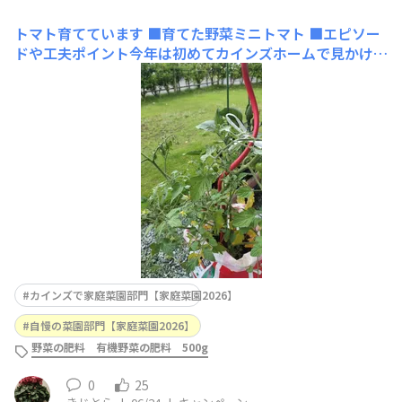
トマト育てています
■育てた野菜ミニトマト ■エピソー
ドや工夫ポイント今年は初めてカインズホームで見かけた
トマトの土を使ってトマトを育てています。プランターを
使わず、土の袋を切って苗を植えて、肥料をあげてここま
で大きく育ちました。支柱はカインズホームで見かけた個
性的な形の一本タイプのものを使っています。袋のト
カインズで家庭菜園部門【家庭菜園2026】
自慢の菜園部門【家庭菜園2026】
野菜の肥料 有機野菜の肥料 500g
0
25