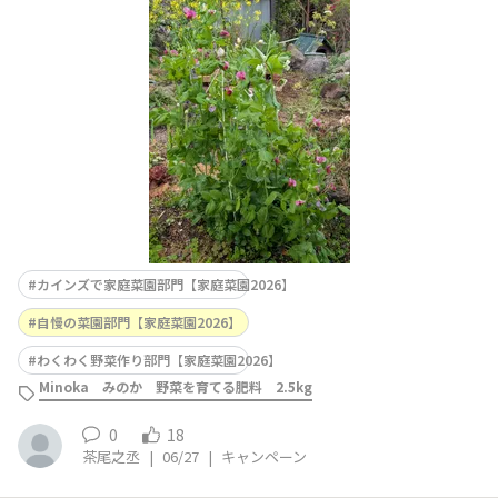
ーンピース🙆ワンサカ育ちお友達にも分けましたぁ🍀※選
定の参考にさせていただきますので必ずご入力くださ
い ■使用した商品名（商品タグでどの商品かわからない
場合はこちらに商品名を入力してください）野
カインズで家庭菜園部門【家庭菜園2026】
自慢の菜園部門【家庭菜園2026】
わくわく野菜作り部門【家庭菜園2026】
Minoka みのか 野菜を育てる肥料 2.5kg
0
18
茶尾之丞
|
06/27
|
キャンペーン