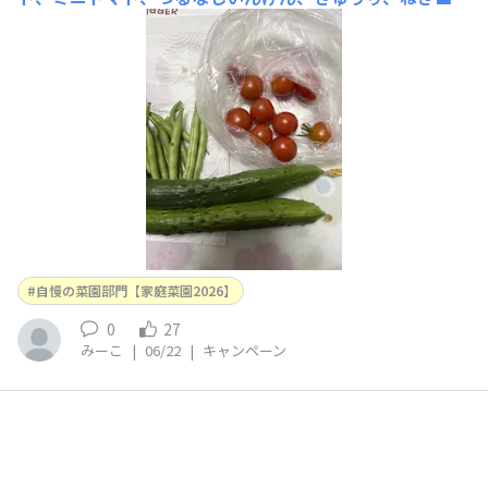
ピソードや工夫虫にやられないように、トマトなどは、排
水口ネットを実が付いたら、被せました。 ■使用した商
品名トマト、ミニトマトをよくするスプレー、マグｧンプ
K、ニームペレット、敷き藁
自慢の菜園部門【家庭菜園2026】
0
27
みーこ
|
06/22
|
キャンペーン