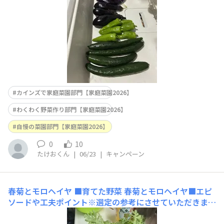
か
カインズで家庭菜園部門【家庭菜園2026】
わくわく野菜作り部門【家庭菜園2026】
自慢の菜園部門【家庭菜園2026】
0
10
たけおくん
|
06/23
|
キャンペーン
春菊とモロヘイヤ
■育てた野菜 春菊とモロヘイヤ■エピ
ソードや工夫ポイント※選定の参考にさせていただきます
ので必ずご入力ください 春から夏は虫が多いので防虫ネ
ットか遮光ネットをかけてます■使用した商品名（商品タ