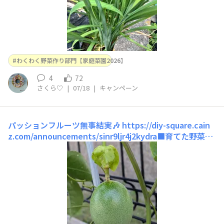
わくわく野菜作り部門【家庭菜園2026】
4
72
さくら♡
|
07/18
|
キャンペーン
パッションフルーツ無事結実🎶
https://diy-square.cain
z.com/announcements/sinr9ljr4j2kydra■育てた野菜パ
ッションフルーツ🥭 ■エピソードや工夫ポイントお花が
咲いた7/11になんとか人工授粉をしました！次の日はも
うこんな風になっていて本当に人工授粉できるのは咲いて