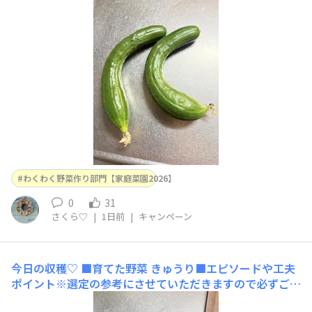
わくわく野菜作り部門【家庭菜園2026】
0
31
さくら♡
|
1日前
|
キャンペーン
今日の収穫♡
■育てた野菜 きゅうり■エピソードや工夫
ポイント※選定の参考にさせていただきますので必ずご入
力くださいきゅうりが最近はコンスタントに毎日2〜3本