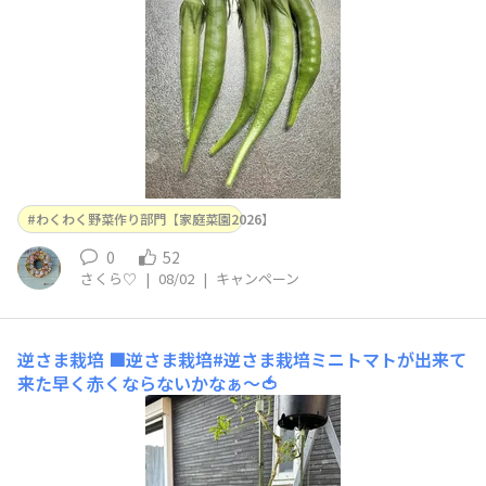
わくわく野菜作り部門【家庭菜園2026】
0
52
さくら♡
|
08/02
|
キャンペーン
逆さま栽培
■逆さま栽培#逆さま栽培ミニトマトが出来て
来た早く赤くならないかなぁ〜🍅