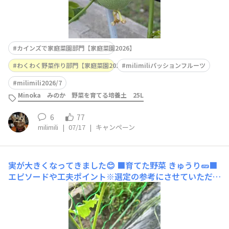
カインズで家庭菜園部門【家庭菜園2026】
わくわく野菜作り部門【家庭菜園2026】
milimiliパッションフルーツ
milimili2026/7
Minoka みのか 野菜を育てる培養土 25L
6
77
milimili
|
07/17
|
キャンペーン
実が大きくなってきました😊
■育てた野菜 きゅうり🥒■
エピソードや工夫ポイント※選定の参考にさせていただき
ますので必ずご入力くださいカインズさんのクリアランス
になってた苗にはじめて付いた雌花。日に日に大きくなっ
ています楽しみ🎶 ■使用した商品名（商品タグでどの商
品かわからない場合はこちらに商品名を入力してく