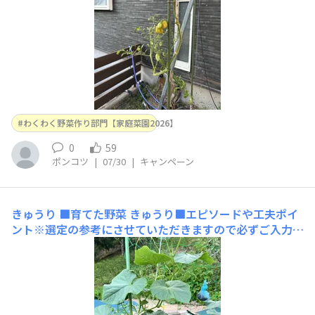
わくわく野菜作り部門【家庭菜園2026】
0
59
ポンコツ
|
07/30
|
キャンペーン
きゅうり
■育てた野菜 きゅうり■エピソードや工夫ポイ
ント※選定の参考にさせていただきますので必ずご入力く
ださい いい感じに大きくなって来ました💕■使用した商
品名（商品タグでどの商品かわからない場合はこちらに商
品名を入力してください）