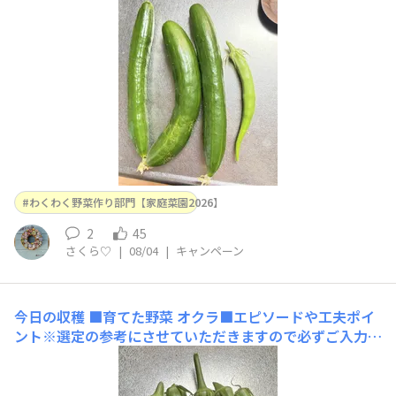
取れて嬉しい💕手をかけたら手をかけた分答えてくれるね
😊
わくわく野菜作り部門【家庭菜園2026】
2
45
さくら♡
|
08/04
|
キャンペーン
今日の収穫
■育てた野菜 オクラ■エピソードや工夫ポイ
ント※選定の参考にさせていただきますので必ずご入力く
ださい花は見かけないのに実がなってる🤭なんでかし
ら？