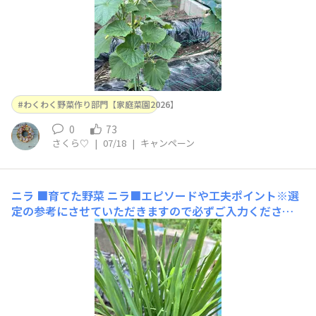
わくわく野菜作り部門【家庭菜園2026】
0
73
さくら♡
|
07/18
|
キャンペーン
ニラ
■育てた野菜 ニラ■エピソードや工夫ポイント※選
定の参考にさせていただきますので必ずご入力くださ
い 今年は夏野菜栽培の肥料の恩恵を受けてスクスク育っ
てます💕■使用した商品名（商品タグでどの商品かわから
ない場合はこちらに商品名を入力してください）