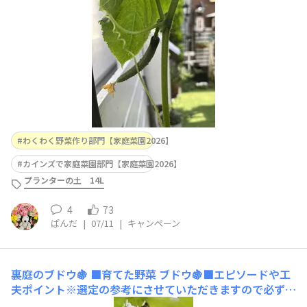
も出来る気がしちゃってダイソーで種を買って撒きまし
た。🌱芽も出たけど、上手く育ったのはたったの3つ
わくわく野菜作り部門【家庭菜園2026】
カインズで家庭菜園部門【家庭菜園2026】
プランターの土 14L
4
73
ぱんだ
|
07/11
|
キャンペーン
裏庭のブドウ🍇
■育てた野菜 ブドウ🍇■エピソードや工
夫ポイント※選定の参考にさせていただきますので必ずご
入力ください ■使用した商品名（商品タグでどの商品か