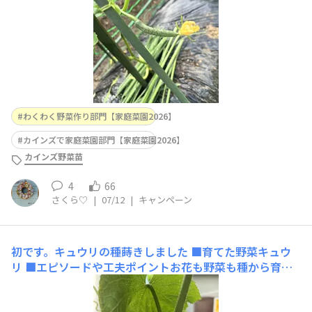
わくわく野菜作り部門【家庭菜園2026】
カインズで家庭菜園部門【家庭菜園2026】
カインズ野菜苗
4
66
さくら♡
|
07/12
|
キャンペーン
初です。キュウリの種蒔きしました
■育てた野菜キュウ
リ ■エピソードや工夫ポイントお花も野菜も種から育て
られる人の投稿を見てて(milimiliさんの100歳の父さん‼️)
すっごーい👏と思って、、、何だか、100歳に出来て私に