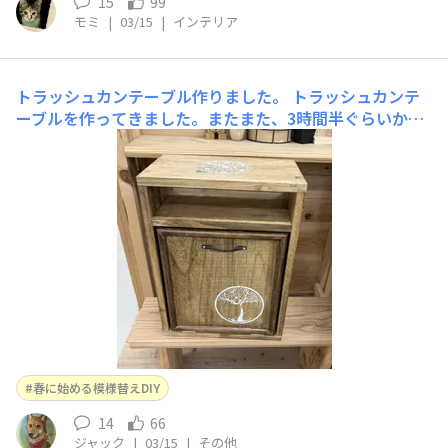
15
99
モミ
|
03/15
|
インテリア
トラッシュカンテーブル作りました。
トラッシュカンテ
ーブルを作ってきました。またまた、3時間半ぐらいかか
りました。大好きなブライワックスを使って、塗り込みま
した。いや〜疲れました😅蝶番の取り付けも本体に付け
るのが、やりにくかったです。ステンシルはなんとか上手
くいって、ほっ😮‍💨いままで隠していたゴミ箱を見せられ
るようになりました。
春に始める模様替えDIY
14
66
ジャック
|
03/15
|
その他