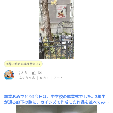
お庭で生活木陰にラビット小屋🛖用意して冬はアンカ夏場
保冷して長く生きてくれて私達のお庭時間も楽しくしてく
れたのんちゃん🚘️で帰宅すると駐車場まで出迎えてしてく
れて亡くなって１年お庭が淋しいです🙏まずはプラスチッ
ク額ウッドグレイ🩶で塗装🐈‍⬛のんちゃ
春に始める模様替えDIY
8
64
ふくちゃん
|
03/13
|
アート
卒業おめでとう❗️
今日は、中学校の卒業式でした。3年生
が通る廊下の脇に、カインズで作成した作品を並べてみま
した。人々から眺められ良かったです。ありがとうござい