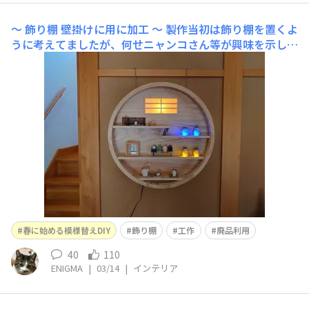
〜 飾り棚 壁掛けに用に加工 〜
製作当初は飾り棚を置くよ
うに考えてましたが、何せニャンコさん等が興味を示して
くれそうなんで壁に掛けられるよう変更。吊り具は丈夫な
🪂パラコードで。掛けた際照明ボックスが壁に当たり前傾
になってしまう為、水平になるよう可倒式の脚を取付け🔧
(別に可倒式じゃなくてもいーじゃん)玄関ホールに飾りま
す💡(↙左下🐈
春に始める模様替えDIY
飾り棚
工作
廃品利用
40
110
ENIGMA
|
03/14
|
インテリア