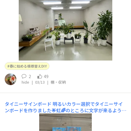
ます。カインズ様。ありがとうDIY❣️グリーンで作成した
花が萎れたら、もぎとって乾燥させ、緑のテープでまとめ
て、花束を作りました。
春に始める模様替えDIY
2
49
hide
|
03/13
|
棚・収納
タイニーサインボード
明るいカラー選択でタイニーサイ
ンボードを作りました🌟虹🌈のところに文字が来るように
カラーを入れて、ステンシルしました。