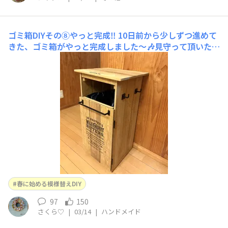
ゴミ箱DIYその⑧やっと完成‼️
10日前から少しずつ進めて
きた、ゴミ箱がやっと完成しました〜🎶見守って頂いた皆
さん、ありがとうございます♡ステンシル、アタシの持っ
てる中で1番好きで、1番難易度高くて、1番集中力のいる
やつ笑🤣 頑張っても1時間かかるの〜💦でも、上手く出
来たらめちゃくちゃカッコいいんです💕扉にはアンアンバ
ー兼取っ手も
春に始める模様替えDIY
97
150
さくら♡
|
03/14
|
ハンドメイド