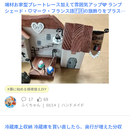
端材お家型プレートレース加えて雰囲気アップ🩷
ランプ
シェード・🤍マーク・フランス語🇫🇷の旗飾りをプラスし
てみました小さな物は意外と手間かかりますが何気に素敵
度アップするかも🩵最初はここからスタート🏚️３段かい
でこんな感じ…あとは季節の行事ごとに小物作り楽しみま
す🩷
春に始める模様替えDIY
17
69
ふくちゃん
|
03/14
|
ハンドメイド
冷蔵庫上収納
冷蔵庫を買い直したら、奥行が増えた分収