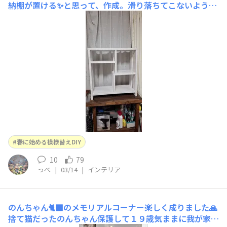
納棚が置ける✨と思って、作成。滑り落ちてこないよう
に、底には滑り止めのシートを貼ってあります。置きたい
ものに合わせて棚サイズを設計！何とか上手に組み立てら
れました✨これで、キッチンの収納の模様替えが完了！使
ってなかったホームベーカリーが手前に収納されるように
なっ
春に始める模様替えDIY
10
79
っぺ
|
03/14
|
インテリア
のんちゃん🐈‍⬛のメモリアルコーナー楽しく成りました🙏
捨て猫だったのんちゃん保護して１９歳気ままに我が家の