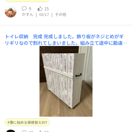
9
15
かずん
|
03/17
|
その他
トイレ収納 完成
完成しました。飾り板がネジとめがギ
リギリなので割れてしまいました。組み立て途中に勘違い
で板の長さを厚さ分間違えたと思いカットしてしまった
り、久しぶりに自分で考えて作製したのでちょっとした事
を間違えたりしてしまいました。トイレくらいテーマカラ
ーをピンクに模様替えをしてもいいかなぁと思って、ピン
クにしま
春に始める模様替えDIY