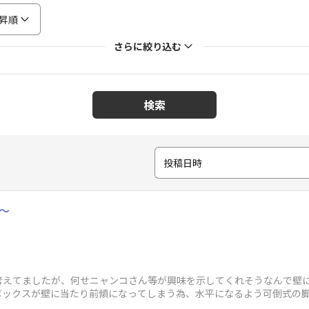
昇順
さらに絞り込む
検索
投稿日時
 〜
考えてましたが、何せニャンコさん等が興味を示してくれそうなんで壁
ボックスが壁に当たり前傾になってしまう為、水平になるよう可倒式の脚
(↙左下🐈