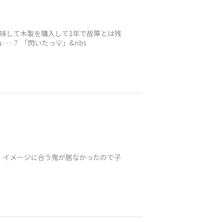
吟味して木製を購入して1年で故障とは残
·？ 「閃いたっ💡」&nbs
。イメージに合う鬼が居なかったので子