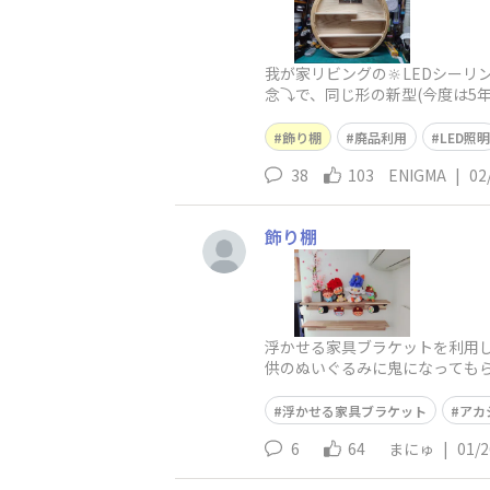
我が家リビングの🔆LEDシー
念⤵で、同じ形の新型(今度は5年
飾り棚
廃品利用
LED照明
38
103
ENIGMA
|
02
飾り棚
浮かせる家具ブラケットを利用
供のぬいぐるみに鬼になっても
浮かせる家具ブラケット
アカ
6
64
まにゅ
|
01/2