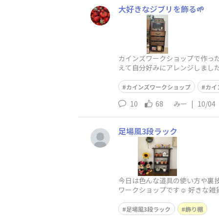
大好きなジブリを飾る🌱
カインズワークショップで作った
えて自分好みにアレンジしました
カインズワークショップ
カイ
10
68
みー
|
10/04
足場風3段ラック
今日は色んな道具の使い方や裏技
ワークショップです☺️ 好きな
足場風3段ラック
飾り棚