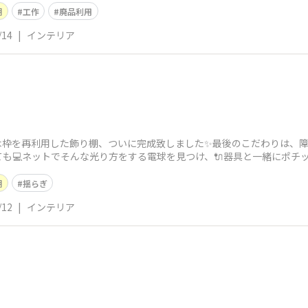
棚
工作
廃品利用
/14
|
インテリア
木枠を再利用した飾り棚、ついに完成致しました✨最後のこだわりは、障子
も💻️ネットでそんな光り方をする電球を見つけ、🔌器具と一緒にポチ
応、排熱
棚
揺らぎ
/12
|
インテリア