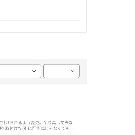
に掛けられるよう変更。吊り具は丈夫な
を取付け🔧(別に可倒式じゃなくてもい