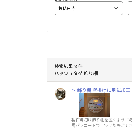
投稿日時
検索結果
8 件
ハッシュタグ:飾り棚
〜 飾り棚 壁掛けに用に加工
製作当初は飾り棚を置くように
🪂パラコードで。掛けた際照明
ーじゃん)玄関ホールに飾ります💡