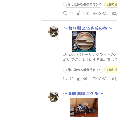
春に始める模様替えDIY
飾り
40
110
ENIGMA
|
03
〜 飾り棚 本体完成の巻 〜
壊れたLEDシーリングライトの
めいて灯すようにする事。又して
の合間に照明ケースを製作🪚一
春に始める模様替えDIY
飾り
23
96
ENIGMA
|
03
〜 🐈‍⬛ 興味津々 🐈️ 〜