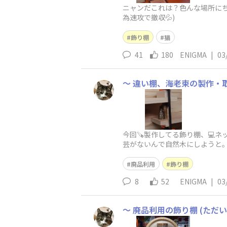
ニャンだこれは？色んな場所にち
為速攻で撤収💦)
飾り棚
猫
41
180
ENIGMA
|
03
〜 違い棚、海老束の製作・取
今回🪚製作してる飾り棚、💻
芸がないんで自然木にしようと。近
皮が剥がれないように🖌️ニスで補
廃品利用
飾り棚
8
52
ENIGMA
|
03
〜 廃品利用の飾り棚 (ただい