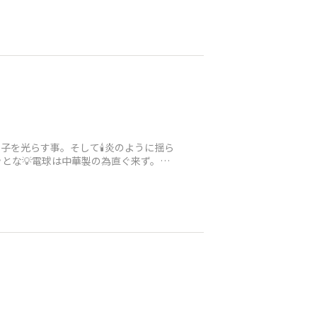
を光らす事。そして🕯️炎のように揺ら
ッとな💡電球は中華製の為直ぐ来ず。そ