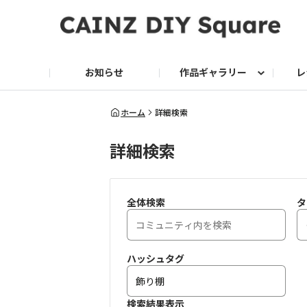
お知らせ
作品ギャラリー
レ
DIY
DIY レシピ
ドッグサークル
グリーン入荷情報
グリーン
グリーン レシピ
クッキング
ク
ホーム
詳細検索
詳細検索
家庭菜園2026
全体検索
タ
ハッシュタグ
検索結果表示