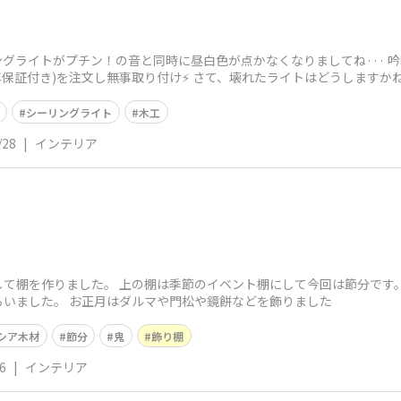
リングライトがプチン！の音と同時に昼白色が点かなくなりましてね··· 
保証付き)を注文し無事取り付け⚡️ さて、壊れたライトはどうしますかね··
シーリングライト
木工
/28
|
インテリア
して棚を作りました。 上の棚は季節のイベント棚にして今回は節分です
らいました。 お正月はダルマや門松や鏡餅などを飾りました
シア木材
節分
鬼
飾り棚
6
|
インテリア