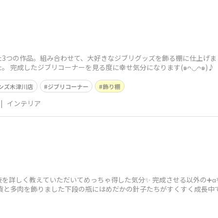
3つの作品。組み合わせて、大好きなジブリグッズを飾る棚に仕上げま
。 完成したジブリコーナーを見る度に幸せ気分になります(๑ᴖ◡ᴖ๑)♪
ンズ木津川店
ジブリコーナー
飾り棚
|
インテリア
を詳しく教えていただいてめっちゃ得した気分✨ 完成させる以外の➕
雑貨と多肉を飾りました下段の瓶にはめだかの針子たちがすくすく成長中です