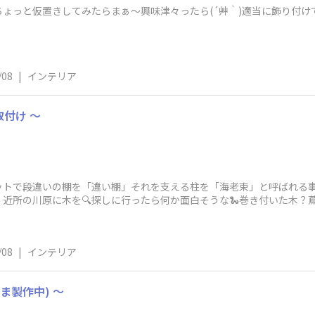
ょっと仮置きしてみたらまぁ〜興味津々ったら(´艸｀)適当に飾り付けてみ
/08
|
インテリア
付け 〜
️ネットで段違いの棚を「違い棚」それを支える柱を「海老束」と呼ばれる
所の川原に木を🔍️探しに行ったら何か面白そうな🐍巻き付いた木？蔦
強💡
/08
|
インテリア
ま製作中) 〜