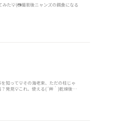
た💡(📷️撮影後ニャンズの餌食になる
事を知って💡その海老束、ただの柱じゃ
？発見💡これ、使える(´艸｀)乾燥後樹