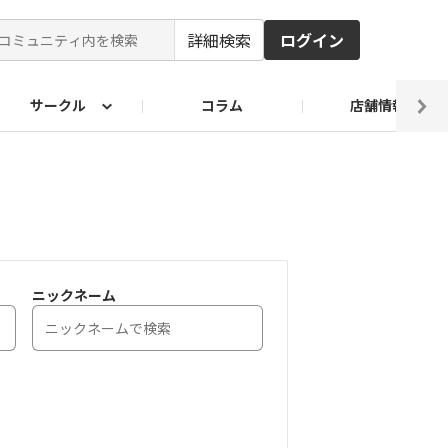
詳細検索
ログイン
サークル
コラム
店舗情報
ピ
ド2026
その他 レシピ
わが家のおうち麺
麺レシピ
ニックネーム