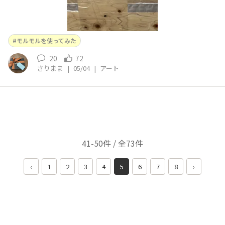
モルモルを使ってみた
20
72
さりまま
|
05/04
|
アート
41-50件 / 全73件
‹
1
2
3
4
5
6
7
8
›