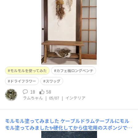
1番気に入っている初めてドライフラワーで作ったスワッ
グ宝物です🪎こういう壁とドライフラワーと合うだろう
な〜と💓もう何年か前に作ったカフェ板ロングベンチ隣県
まで遠征してウォル
モルモルを使ってみた
カフェ板ロングベンチ
ドライフラワー
スワッグ
18
58
ラムちゃん
|
05/07
|
インテリア
モルモル塗ってみました
ケーブルドラムテーブルにモル
モル塗ってみました✨硬化してから住宅用のスポンジでこ
すりましたヤスリで研磨してみようと思います😊