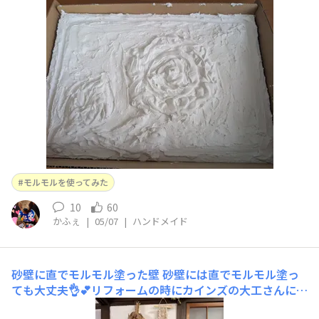
から絵の具で着色したいと思います✨
モルモルを使ってみた
10
60
かふぇ
|
05/07
|
ハンドメイド
砂壁に直でモルモル塗った壁
砂壁には直でモルモル塗っ
ても大丈夫👌💕リフォームの時にカインズの大工さんに教
えてもらった通りにやったので問題なく仕上がりました🎶