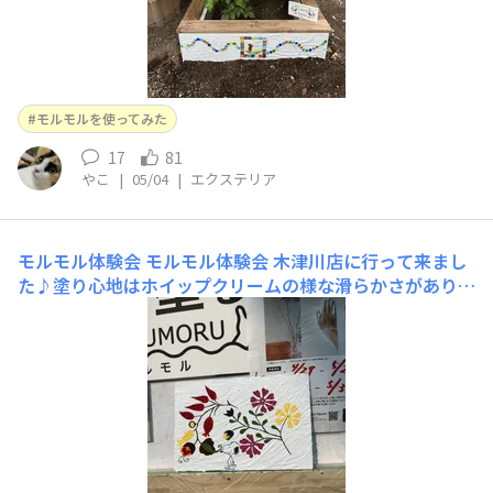
モルモルを使ってみた
17
81
やこ
|
05/04
|
エクステリア
モルモル体験会
モルモル体験会 木津川店に行って来まし
た♪塗り心地はホイップクリームの様な滑らかさがあり
とても塗りやすかったです。ちょっと慣れた所で終了
（笑）もっと 大きな壁に塗ってみたくなりました😊家に
持ち帰り 半日乾かした後 アクリル絵の具で絵が描けるか
試してみました。絵の具が滲むこともなく 割と細い線も
描