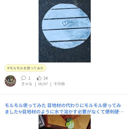
モルモルを使ってみた
1
34
きゃな
|
05/07
|
その他
モルモル使ってみた
目地材の代わりにモルモル使ってみ
ました✨目地材のように水で溶かす必要がなくて便利硬化
も早かったです土台の板にもモルモル塗りました✨