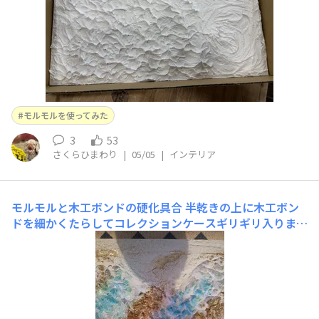
モルモルを使ってみた
3
53
さくらひまわり
|
05/05
|
インテリア
モルモルと木工ボンドの硬化具合
半乾きの上に木工ボン
ドを細かくたらしてコレクションケースギリギリ入りまし
た✨レジン用の粉を振りかけたその後。立てかけて余分な
粉はおちてそのまま硬化してくれました✨