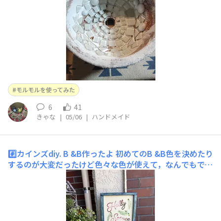
モルモルを使ってみた
6
41
きゃな
|
05/06
|
ハンドメイド
#️⃣カインズdiy. B &B作ったよ
初めてのB &B色を決めたり
するのが大変だったけど色々な色が使えて，なんでもでき
て楽しかったーでも、とてもつかれたわ