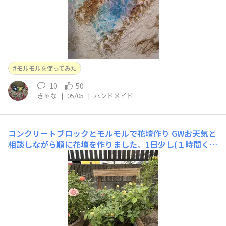
モルモルを使ってみた
10
50
きゃな
|
05/05
|
ハンドメイド
コンクリートブロックとモルモルで花壇作り
GWお天気と
相談しながら順に花壇を作りました。1日少し(１時間くら
い？！)ずつ進めていきました。もともとこの場所は砂利
が敷き詰めてあった子ども達の自転車置き場。巣立ってい
ったので今は私の植木鉢他のお花のスペースになっていま
す。ミニバラ🌹を地植えにしたら大きく育ってくれて大輪
を咲かせてくれる様になりま