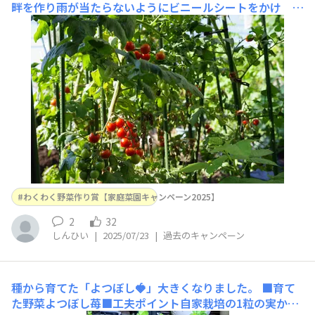
畔を作り雨が当たらないようにビニールシートをかけ 過
保護に育てました
わくわく野菜作り賞【家庭菜園キャンペーン2025】
2
32
しんひい
|
2025/07/23
|
過去のキャンペーン
種から育てた「よつぼし🍓」大きくなりました。
■育て
た野菜よつぼし苺■工夫ポイント自家栽培の1粒の実から