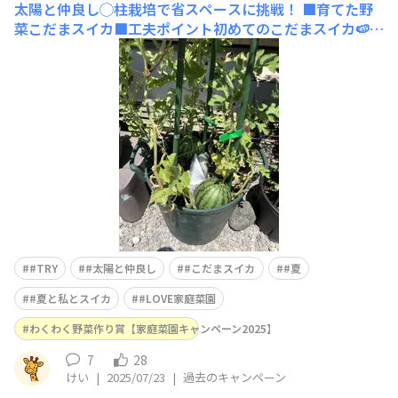
太陽と仲良し◯柱栽培で省スペースに挑戦！
■育てた野
菜こだまスイカ■工夫ポイント初めてのこだまスイカ🍉栽
培に挑戦しました！限られたスペースでも育てられるよう
に、プランターを使用し、つるがしっかり伸びるように支
柱で立体栽培に。果実が地面に直接触れないよう、日よけ
＆クッションとして銀マットを活用してスイカを保護して
います。毎日観察しながら、葉の
#TRY
#太陽と仲良し
#こだまスイカ
#夏
#夏と私とスイカ
#LOVE家庭菜園
わくわく野菜作り賞【家庭菜園キャンペーン2025】
7
28
けい
|
2025/07/23
|
過去のキャンペーン