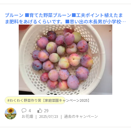
プルーン
■育てた野菜プルーン■工夫ポイント植えたま
ま肥料をあげるくらいです。■思い出の木長男が小学校を
卒業する時の記念樹24年も立つので木が年寄りなので余
りならないですがこれぐらいがちょうどよい数です
わくわく野菜作り賞【家庭菜園キャンペーン2025】
4
29
お花畑
|
2025/07/23
|
過去のキャンペーン