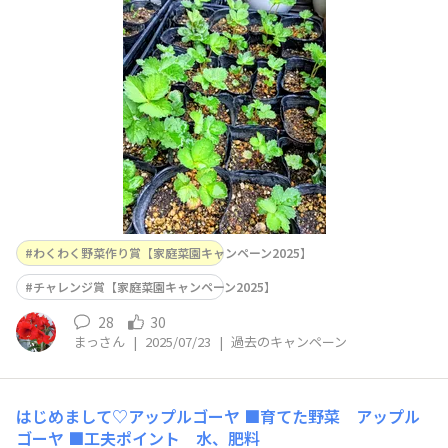
種を採り、ここまで大きくなりました。同じ黒ポットに植
えたのにサイズがバラバラです。やっと液肥も与え始めた
ところです。10月に他のランナー苗同様に植え付け予定。
来春に実がつく可能性が出て来たようで嬉しいです。
わくわく野菜作り賞【家庭菜園キャンペーン2025】
チャレンジ賞【家庭菜園キャンペーン2025】
28
30
まっさん
|
2025/07/23
|
過去のキャンペーン
はじめまして♡アップルゴーヤ
■育てた野菜 アップル
ゴーヤ ■工夫ポイント 水、肥料