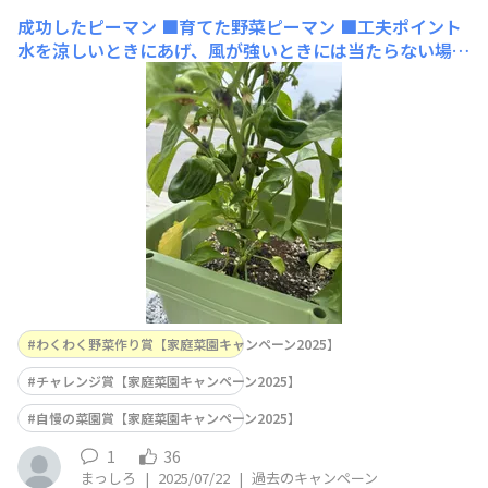
成功したピーマン
■育てた野菜ピーマン ■工夫ポイント
水を涼しいときにあげ、風が強いときには当たらない場所
に避けたりしながら育てました。 ■感想普段は苦いとい
う、子どもに家で収穫したピーマンを食べさせたら、喜ん
で食べてくれました。自分で育てるとまた変わるんだと実
感しました。
わくわく野菜作り賞【家庭菜園キャンペーン2025】
チャレンジ賞【家庭菜園キャンペーン2025】
自慢の菜園賞【家庭菜園キャンペーン2025】
1
36
まっしろ
|
2025/07/22
|
過去のキャンペーン