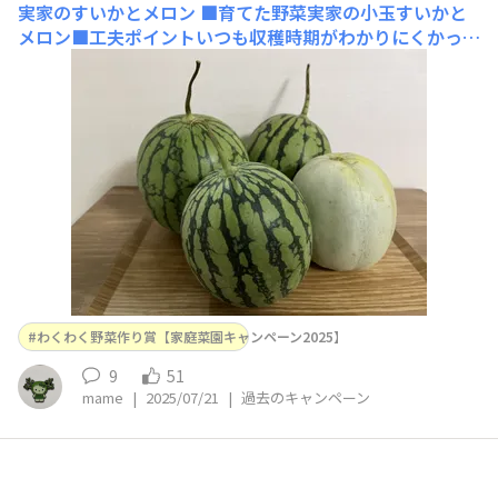
実家のすいかとメロン
■育てた野菜実家の小玉すいかと
メロン■工夫ポイントいつも収穫時期がわかりにくかった
そうだけど、今年はネットでつるしてみたそうで熟れてく
ると勝手にネットに落ちてきて切ってみるとちょうど食べ
頃になってるとの事でした☺️ 実家で育てた野菜や果物を
しょっちゅう貰っています〜ありがたいです〜🥰
わくわく野菜作り賞【家庭菜園キャンペーン2025】
9
51
mame
|
2025/07/21
|
過去のキャンペーン