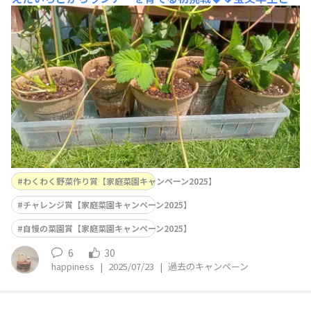
んぷく2号 ■工夫ポイント 紙ポットは少しでも可愛く愛
着が湧くようにデコったり ランナーを止めるのにクリッ
プをUピンに加工しました孫株を選んで止めてみました🌱
倒れないようにケースに入れて🌬️無事に育つといいな🥰
わくわく野菜作り賞【家庭菜園キャンペーン2025】
チャレンジ賞【家庭菜園キャンペーン2025】
自慢の菜園賞【家庭菜園キャンペーン2025】
6
30
happiness
|
2025/07/23
|
過去のキャンペーン