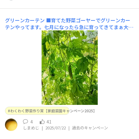
グリーンカーテン
■育てた野菜ゴーヤーでグリーンカー
テンやってます。七月になったら急に育ってきてまぁ大変
なことに。屋根まで届く！！■工夫ポイント芝生の端に植
えてますが野菜ネットを屋根まで張って這わせてます。
わくわく野菜作り賞【家庭菜園キャンペーン2025】
4
41
しまめじ
|
2025/07/22
|
過去のキャンペーン