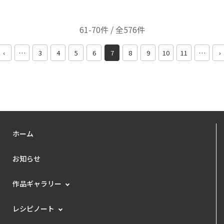
61-70件 / 全576件
‹
…
3
4
5
6
7
8
9
10
11
…
›
ホーム
お知らせ
作品ギャラリー
レシピノート