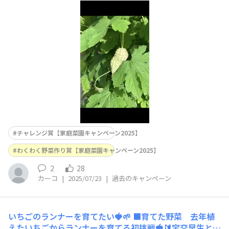
チャレンジ賞【家庭菜園キャンペーン2025】
わくわく野菜作り賞【家庭菜園キャンペーン2025】
2
28
カーコ
|
2025/07/23
|
過去のキャンペーン
いちごのランナーを育てたい🍓🌱
■育てた野菜 去年植
えたいちごからランナーを育てる初挑戦🍓🔰宝交早生とま