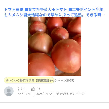
トマト三昧
■育てた野菜大玉トマト ■工夫ポイント今年
もカメムシ君大活躍なので早めに採って追熟。できる時は
いっぺんで食べるの忙しい。いろいろ料理も致しますが冷
やしトマトが1番だったりして😅
わくわく野菜作り賞【家庭菜園キャンペーン2025】
1
37
ワイワイ
|
2025/07/22
|
過去のキャンペーン