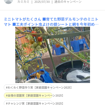
カミカミ
|
2025/07/30
|
過去のキャンペーン
ミニトマトがたくさん
■育てた野菜デルモンテのミニト
マト ■工夫ポイント虫よけの銀シートと網を今年初めて
使いました!効果絶大!子供の学校で育てたミニトマトも帰
宅し、一気にミニトマトの株が4つになりました（笑）
わくわく野菜作り賞【家庭菜園キャンペーン2025】
自慢の菜園賞【家庭菜園キャンペーン2025】
チャレンジ賞【家庭菜園キャンペーン2025】