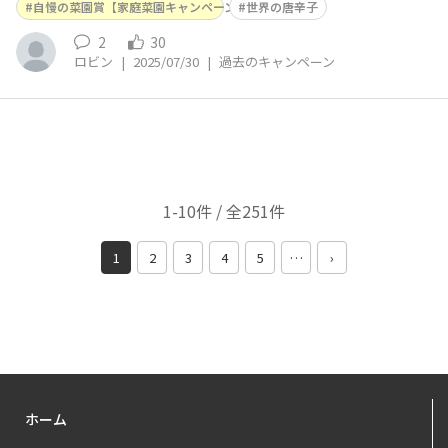
自慢の菜園賞【家庭菜園キャンペーン2025】
世界の唐辛子
2
30
ロビン
|
2025/07/30
|
過去のキャンペーン
1-10件 / 全251件
1
2
3
4
5
…
›
ホーム