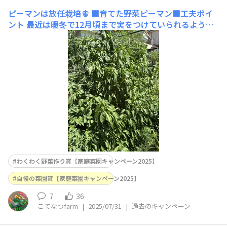
ピーマンは放任栽培🫑
■育てた野菜ピーマン■工夫ポイ
ント 最近は暖冬で12月頃まで実をつけていられるように
なったピーマン🫑 一般的な育て方とは違うのかもしれま
せんがうちでは長期間の収穫を目標にほぼ剪定せず、1.5-
2Mくらいの大きさに育てています！ 台風などで枝が折れ
てしまう事もありますがそ
わくわく野菜作り賞【家庭菜園キャンペーン2025】
自慢の菜園賞【家庭菜園キャンペーン2025】
7
36
こてなつfarm
|
2025/07/31
|
過去のキャンペーン