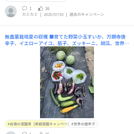
1
36
カミカミ
|
2025/07/30
|
過去のキャンペーン
無農薬栽培夏の収穫
■育てた野菜小玉すいか、万願寺唐
辛子、イエローアイコ、茄子、ズッキーニ、胡瓜、世界の
唐辛子プリッキーヌPRIKKEENOO、唐辛子■工夫ポイン
ト茄子の表面をテントウムシダマシが食害するので、台所
の排水溝用の不織布ネットを実に被せて防虫しました。
自慢の菜園賞【家庭菜園キャンペーン2025】
世界の唐辛子