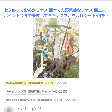
七夕飾りでおめかしナス
■育てた野菜鈴なりナス ■工夫
ポイント今まで失敗してきたナスを、虫よけシートや防虫
シートを活用し、両脇をコンパニオンプランツで挟んだ
ら、大豊作!子供と庭の整理をしていたら、七夕飾りを付
けられてしまったナスです（笑）キラキラが鳥よけになっ
たのか、まだまだたくさん大きいナスが実っています!嬉
し
自慢の菜園賞【家庭菜園キャンペーン2025】
チャレンジ賞【家庭菜園キャンペーン2025】
わくわく野菜作り賞【家庭菜園キャンペーン2025】
1
36