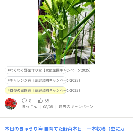
深さが足りない？葉の✂️不足。 思い当たる事も多いので
鉢縁ぐるりに、に百均のプラスチックのまな板シートを差
し込んで、土増ししてみました。本来は花が咲く頃土寄せ
と肥料だそうです。リ
わくわく野菜作り賞【家庭菜園キャンペーン2025】
チャレンジ賞【家庭菜園キャンペーン2025】
自慢の菜園賞【家庭菜園キャンペーン2025】
8
55
まっさん
|
08/08
|
過去のキャンペーン
本日のきゅうり⑱
■育てた野菜本日 一本収穫（虫にカ