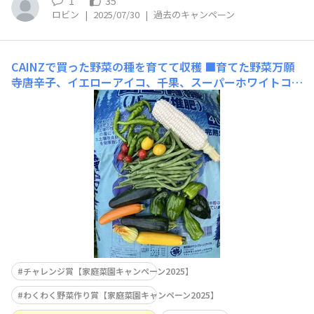
1
35
ロビン
|
2025/07/30
|
過去のキャンペーン
CAINZで買った野菜の種を育てて収穫
■育てた野菜万願
寺唐辛子、イエローアイコ、千果、スーパーホワイトコー
ン、ズッキーニ、ピーマン、世界の唐辛子ポプラーノPOB
LANO■工夫ポイント牛糞堆肥と有機肥料で育てるので、
野菜の味が濃いです。
チャレンジ賞【家庭菜園キャンペーン2025】
わくわく野菜作り賞【家庭菜園キャンペーン2025】