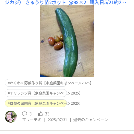
ジカジ） きゅうり苗2ポット @98×2 購入日5/21約2ヶ
月間 計48本収穫 ■工夫ポイント今年は腐葉土、苦土石
灰、牛糞等を加えた畑にしました。初めてのきゅうりはダ
メ元で2ポット思いがけずたくさん収穫出来て
わくわく野菜作り賞【家庭菜園キャンペーン2025】
チャレンジ賞【家庭菜園キャンペーン2025】
自慢の菜園賞【家庭菜園キャンペーン2025】
3
33
マリーモミ
|
2025/07/31
|
過去のキャンペーン