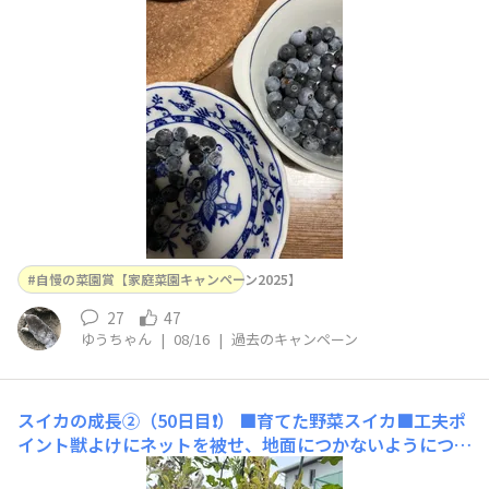
も収穫が無事に終わりました。
自慢の菜園賞【家庭菜園キャンペーン2025】
27
47
ゆうちゃん
|
08/16
|
過去のキャンペーン
スイカの成長②（50日目❗️）
■育てた野菜スイカ■工夫ポ
イント獣よけにネットを被せ、地面につかないようにつる
すかたちで育てました（50日）。本日収穫します!(^^)❗️ネ