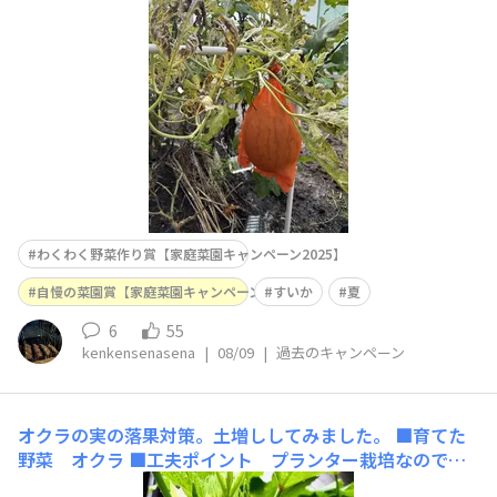
ットも手づくりです(^^)
わくわく野菜作り賞【家庭菜園キャンペーン2025】
自慢の菜園賞【家庭菜園キャンペーン2025】
すいか
夏
6
55
kenkensenasena
|
08/09
|
過去のキャンペーン
オクラの実の落果対策。土増ししてみました。
■育てた
野菜 オクラ ■工夫ポイント プランター栽培なのです
が、大きくならずに落ちる実があります。肥料不足？土の