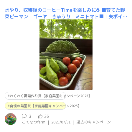
水やり、収穫後のコーヒーTimeを楽しみに☕️
■育てた野
菜ピーマン ゴーヤ きゅうり ミニトマト■工夫ポイン
ト 毎朝庭仕事後の朝食を楽しみに暑くなる前に一仕事
🍅 アイスコーヒーを飲みながらわんちゃんときゅうりを
丸かじりするのが日課です🐕‍🦺！
わくわく野菜作り賞【家庭菜園キャンペーン2025】
自慢の菜園賞【家庭菜園キャンペーン2025】
3
36
こてなつfarm
|
2025/07/31
|
過去のキャンペーン