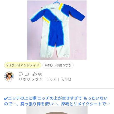
した。おむつ替えできる様、ウエストの部分で上下に分か
れる様にしました。柄を合わせるのが大変でした。今でも
宝物として保存してあります。追記・主人の皮つなぎは、
結納返しのもので、『太って着られなくなったら離婚』…
さびうさハンドメイド
さびうさ皮つなぎ
13
80
🐰 さ び う さ 🐰
|
07/06
|
その他
✔️ニッチの上に棚
ニッチの上が空きすぎて もったいない
ので…、突っ張り棒を使い…、厚紙とリメイクシートで、
棚を作りました✨飾る物の高さにより 取り外しが出来る