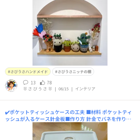
ので、取り付け棚より便利です。
さびうさハンドメイド
さびうさニッチの棚
13
78
🐰 さ び う さ 🐰
|
06/15
|
インテリア
✔️ポケットティッシュケースの工夫
■材料 ポケットティ
ッシュが入るケース針金板■作り方 針金でバネを作り、
板に貼るバネを下にして入れる板の上にポケットティッシ
ュを３袋入れ、蓋をする■工夫ポイントバネを使う事で、
ティッシュを使う度に次のティッシュが上がってくるので