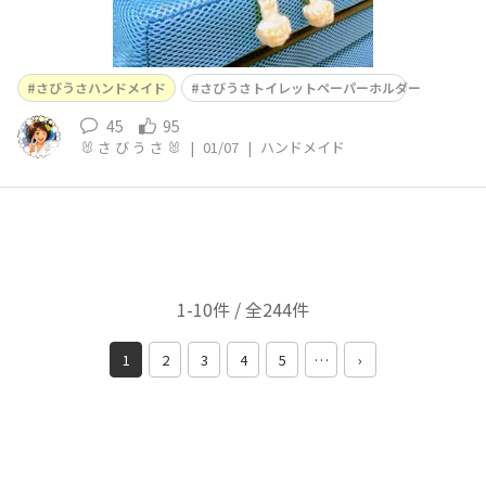
さびうさハンドメイド
さびうさトイレットペーパーホルダー
45
95
🐰 さ び う さ 🐰
|
01/07
|
ハンドメイド
1-10件 / 全244件
1
2
3
4
5
…
›