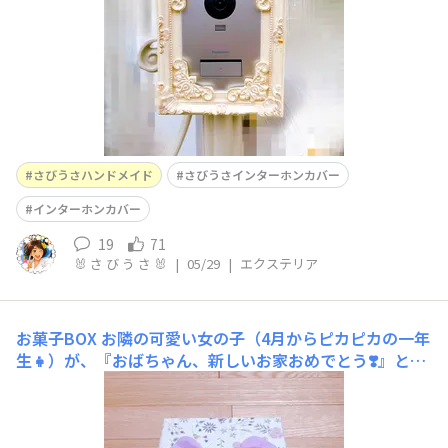
さびうさハンドメイド
さびうさインターホンカバー
インターホンカバー
19
71
🐰 さ び う さ 🐰
|
05/29
|
エクステリア
お菓子BOX
お隣の可愛い女の子（4月からピカピカの一年
生👧）が、『おばちゃん、新しいお家おめでとう❣️』と、
可愛いチューリップの折り紙の花束💐をくれました🌷貰っ
た折り紙のチューリップ🌷なので、私からお礼に、お菓子
BOXを渡そうと作りました🎁蓋を開けると、側面が倒れて