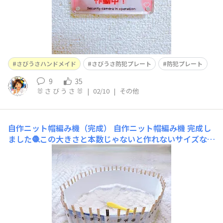
さびうさハンドメイド
さびうさ防犯プレート
防犯プレート
9
35
🐰 さ び う さ 🐰
|
02/10
|
その他
自作ニット帽編み機（完成）
自作ニット帽編み機 完成し
ました🧶この大きさと本数じゃないと作れないサイズなの
で、手作り感 満載で見ためは悪いけど、この編み機で帽
子を作りたいと思います😊また出来たら投稿しますので
（多分早くて今年後半）見てくださったら嬉しいです😊
前回コメントくださった皆さん、その節は ありがとうご
ざいました😊