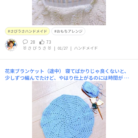
さびうさハンドメイド
おもちアレンジ
28
73
🐰 さ び う さ 🐰
|
01/27
|
ハンドメイド
花束ブランケット（途中）
寝てばかりじゃ良くないと、
少しずつ編んでたけど、やはり仕上がるのには時間が か
かりそうなので、途中まで編んだのを載せちゃいます😅あ
とは、1日一輪🌸編むのが目標かな😅一輪、編めるかな？
😅みなさん応援してね🥰何度もやり直した残骸😅