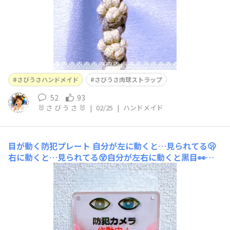
さびうさハンドメイド
さびうさ肉球ストラップ
52
93
🐰 さ び う さ 🐰
|
02/25
|
ハンドメイド
目が動く防犯プレート
自分が左に動くと…見られてる🫢
右に動くと…見られてる😵自分が左右に動くと黒目👀が
動いて、こちらを見ている様に見えます（モナリザ効果）
SNSで流れていたのを真似て作りました。