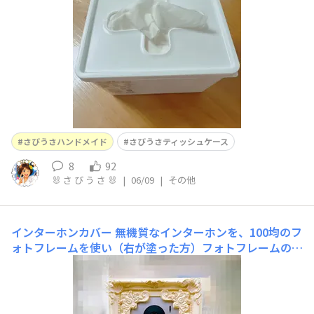
最後まで取り出しやすい。
さびうさハンドメイド
さびうさティッシュケース
8
92
🐰 さ び う さ 🐰
|
06/09
|
その他
インターホンカバー
無機質なインターホンを、100均のフ
ォトフレームを使い（右が塗った方）フォトフレームの内
側は、100均のリメイククッションシートインターホンカ
バーになりました💖全体像200円で完成😆