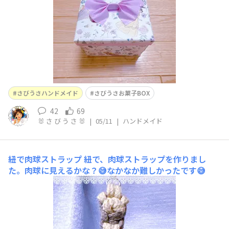
お菓子が❣️そしてまた真ん中に小さな箱が❣️そ
さびうさハンドメイド
さびうさお菓子BOX
42
69
🐰 さ び う さ 🐰
|
05/11
|
ハンドメイド
紐で肉球ストラップ
紐で、肉球ストラップを作りまし
た。肉球に見えるかな？😅なかなか難しかったです😅