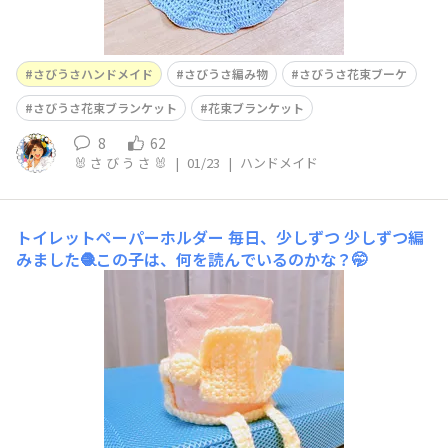
さびうさハンドメイド
さびうさ編み物
さびうさ花束ブーケ
さびうさ花束ブランケット
花束ブランケット
8
62
🐰 さ び う さ 🐰
|
01/23
|
ハンドメイド
トイレットペーパーホルダー
毎日、少しずつ 少しずつ編
みました🧶この子は、何を読んでいるのかな？🤭