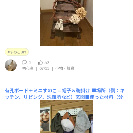
ま
すのこDIY
2
52
初心者
|
07/22
|
小物・雑貨
有孔ボード＋ミニすのこ＝帽子＆鞄掛け
■場所（例：キ
ッチン、リビング、洗面所など）玄関■使った材料（分か
る範囲で）・有孔ボード・針金・ミニすのこ・S字フック
■工程（分かる範囲で）ミニすのこと有孔ボードを釘で固
定し、フックの形に折り曲げた針金を好きな穴に差せば簡
単帽子掛けの出来上がり！■こだわりポイント有孔ボード
だけでは壁に取り付けるのが