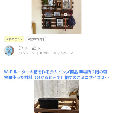
トフレーム
すのこDIY
壁DIY部門
0
67
ロムツヨシ
|
07/06
|
キャンペーン
Wi-Fiルーターの箱を作る@カインズ商品
■場所２階の寝
室■使った材料（分かる範囲で）桐すのこミニサイズ２枚
組端材（丸）いずれもカインズホームのもの和信ペイント
のソリッド（ブラウン）ミニビス16mm 黒木工用ボン
ド、ウェットシート■工程（分かる範囲で）下記の通り■
こだわりポイントカインズで買って来たものだけで作りま
した。そしてノコギリ要らず