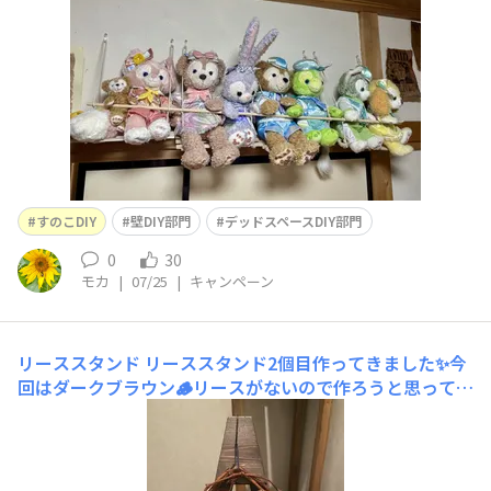
ました
すのこDIY
壁DIY部門
デッドスペースDIY部門
0
30
モカ
|
07/25
|
キャンペーン
リーススタンド
リーススタンド2個目作ってきました✨今
回はダークブラウン🪵リースがないので作ろうと思って買
っておいたベースにアナベルを挿して即席リースを飾りま
した😄1つ目のウォルナット自作のスノコを使ったリース
スタンド😆本物が２つできたので、なんちゃってスノコリ
ーススタンドは壁飾り用にリメイクしてみようかと考えて