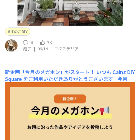
すのこDIY
4
38
翔子
|
06/14
|
エクステリア
新企画「今月のメガホン」がスタート！
いつも Cainz DIY
Square をご利用いただきありがとうございます。今月か
ら新企画「今月のメガホン」がスタートします📢今月のメ
ガホンとは？運営から毎月いくつかのお題（ハッシュタ
グ）を発表し、そのお題に沿った作品やアイデアをみなさ
んから募集する企画です。毎月テーマが変わりますので、
なにを投