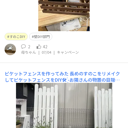
すのこDIY
壁DIY部門
2
42
母ちゃん
|
07/04
|
キャンペーン
ピケットフェンスを作ってみた
長めのすのこをリメイク
してピケットフェンスをDIY🛠 ̖́-‬‬お隣さんの物置の目隠し
に置いてみたら、景色がふんわりまとまっていい感じに。
フェンスの間に空けたスペースはアンティークドア🚪のた
めの特等席♡物置を隠すには、もう少し高くしたかったけ
ど、これから置くドアとのバランスを考えあえて低めに調
整📏ア