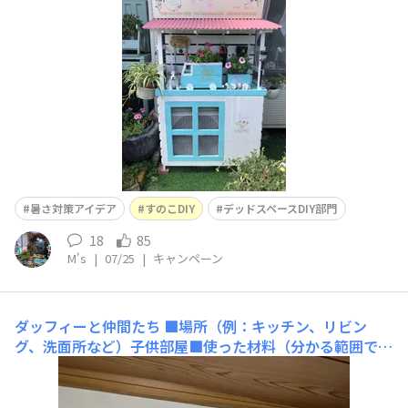
てすのこをつける3. 屋根の土台を作る4. 支柱に屋根の土
台をつける5 波板トタンを屋根の土台に合わせて切る⒍
切った波板トタンを傘釘で打ち付ける⒎ 塗装する
暑さ対策アイデア
すのこDIY
デッドスペースDIY部門
18
85
M's
|
07/25
|
キャンペーン
ダッフィーと仲間たち
■場所（例：キッチン、リビン
グ、洗面所など）子供部屋■使った材料（分かる範囲で）
ロープ、スノコ、棒■工程（分かる範囲で）スノコと棒に
ロープで縛り付けて■こだわりポイントダッフィーたち
が、ブランコに楽しそうに乗っているイメージに作ってみ