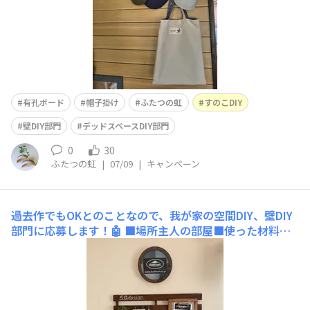
有孔ボード
帽子掛け
ふたつの虹
すのこDIY
壁DIY部門
デッドスペースDIY部門
0
30
ふたつの虹
|
07/09
|
キャンペーン
過去作でもOKとのことなので、我が家の空間DIY、壁DIY
部門に応募します！🤖
■場所主人の部屋■使った材料捨
てる時計カインズのすのこすのピタフォトフレームなど■
工程不要になった時計をリメイクしました。使ってない工
具をサビに見える塗装をして、裏に磁石を貼りました。1
00均のスチールプレートに枠を付けました。ステッカー
など飾れます。他にもすのこに飾る為に、家にあったフォ