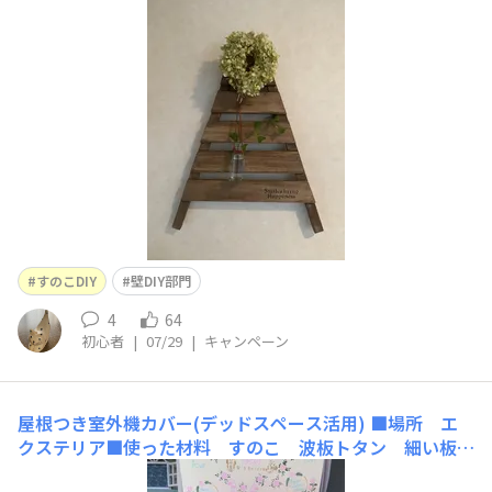
囲で）スノコ■工程（分かる範囲で）スノコを分解して作
ったリーススタンドにステンシルを追加して壁に飾りまし
た■こだわりポイント昨年作った自作のリーススタンド先
日WSでしっかりしたものを作ったのでスノコ版は壁掛け
として使うことにしまし
すのこDIY
壁DIY部門
4
64
初心者
|
07/29
|
キャンペーン
屋根つき室外機カバー(デッドスペース活用)
■場所 エ
クステリア■使った材料 すのこ 波板トタン 細い板■
工程 以前の室外機カバーに1. 支柱を立てる2. 背板用とし