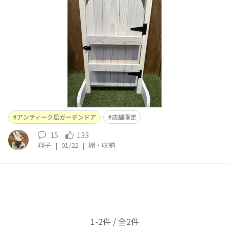
もありました。ただ、ジグソーでのカットは初手から曲が
る大波乱…でもアドバイザーさんのおかげで無事に修復で
きました🙏✨もう少し加工してから飾る予定です。
アンティーク風ガーデンドア
店舗限定
15
133
翔子
|
01/22
|
棚・収納
1-2件 / 全2件