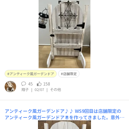
アン ■作り方①ドアフレームの端は塞がっていないの
で、端材を付け横から土がこぼれないようにボンドでくっ
付けました（じゅなさんのアイデアを真似っこ👍）②端材
で四角く作りフレームを作りアイアンを付けて結束バンド
で固定③全体にほん
アンティーク風ガーデンドア
店舗限定
45
158
翔子
|
02/07
|
その他
アンティーク風ガーデンドア♪♪
WS9回目は店舗限定の
アンティーク風ガーデンドア🚪を作ってきました。意外に
も高さ60cmあって存在感もしっかり良い感じ👍塗りがい