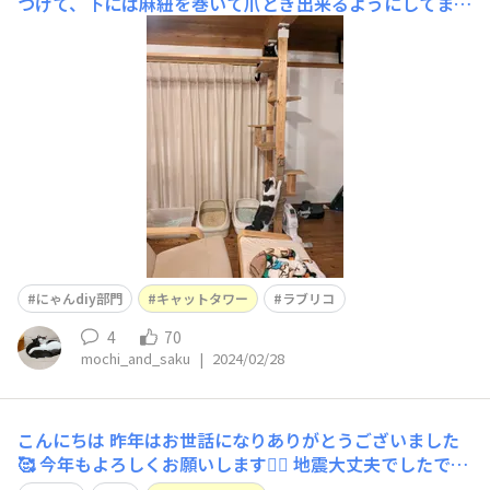
つけて、下には麻紐を巻いて爪とぎ出来るようにしてま
す。ケージの天井は開けておいて板で繋いでいるのでケー
ジにも行けるようになってます！
にゃんdiy部門
キャットタワー
ラブリコ
4
70
mochi_and_saku
|
2024/02/28
こんにちは 昨年はお世話になりありがとうございました
🥰 今年もよろしくお願いします🙇‍♀️ 地震大丈夫でしたでし
ょうか🥺💦 どうか早く元の生活が送れますように😣🙏 こ