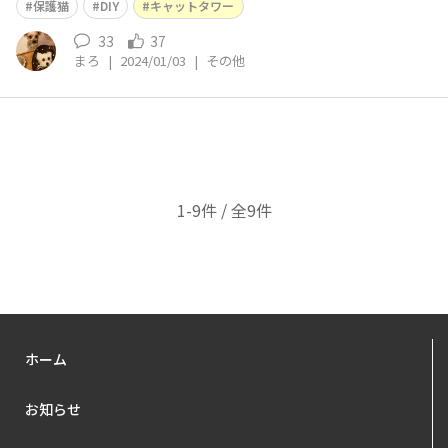
保護猫
DIY
キャットタワー
ちらも地震対策しなければと思いました。 そして、めろ
の遊び場を作ろうと板壁にキャットタワーもどきの板を付
33
37
まろ
|
2024/01/03
|
その他
けてみました🐈
1-9件 / 全9件
ホーム
お知らせ