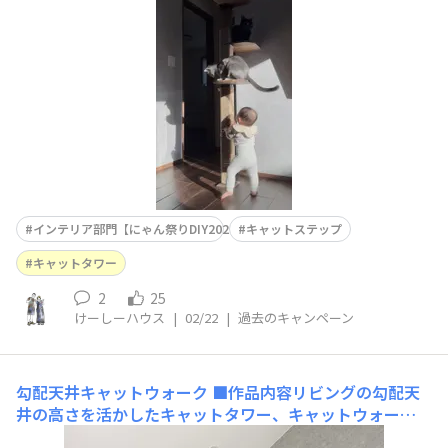
イント突っ張り式で小面積で設置できるので、圧迫感がな
くスタイリッシュに見えます。下の方は麻紐を巻いたので
木登りのように登ってくれます！爪研ぎとしても使ってく
れて
インテリア部門【にゃん祭りDIY2026】
キャットステップ
キャットタワー
2
25
けーしーハウス
|
02/22
|
過去のキャンペーン
勾配天井キャットウォーク
■作品内容リビングの勾配天
井の高さを活かしたキャットタワー、キャットウォー
ク ■作品のこだわりポイント家の雰囲気に合わせたブラ