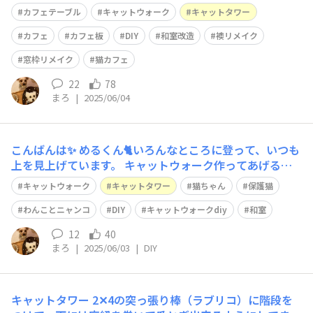
カフェテーブル
キャットウォーク
キャットタワー
カフェ
カフェ板
DIY
和室改造
襖リメイク
窓枠リメイク
猫カフェ
22
78
まろ
|
2025/06/04
こんばんは✨ めるくん🐈いろんなところに登って、いつも
上を見上げています。 キャットウォーク作ってあげるか
らね。って約束しました✨ まだ途中だけど、一応登ってく
キャットウォーク
キャットタワー
猫ちゃん
保護猫
れたよ🐾🐈💓
わんことニャンコ
DIY
キャットウォークdiy
和室
12
40
まろ
|
2025/06/03
|
DIY
キャットタワー
2✕4の突っ張り棒（ラブリコ）に階段を