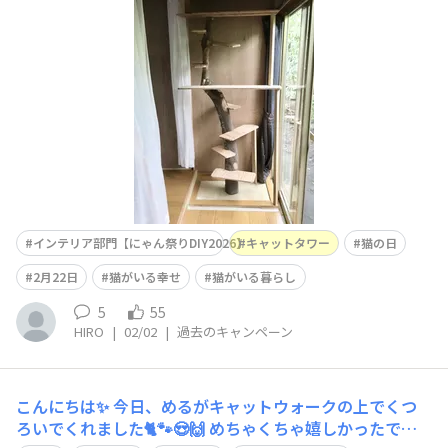
インテリア部門【にゃん祭りDIY2026】
キャットタワー
猫の日
2月22日
猫がいる幸せ
猫がいる暮らし
5
55
HIRO
|
02/02
|
過去のキャンペーン
こんにちは✨ 今日、めるがキャットウォークの上でくつ
ろいでくれました🐈🐾😍🙌 めちゃくちゃ嬉しかったです