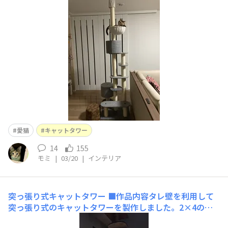
(自己責任ですが、以前の部品を一部再利用)作業中もウロ
ウロして、出来た途端にすぐチェックをしています。😼2
頭OKなキャットタワーから1頭用になり、サイズがコンパ
クトになったのでスペース的には良かったのです。愛猫は
４月で4歳と
愛猫
キャットタワー
14
155
モミ
|
03/20
|
インテリア
突っ張り式キャットタワー
■作品内容タレ壁を利用して
突っ張り式のキャットタワーを製作しました。2×4の木
材とアジャスターを使用しています ■作品のこだわりポ