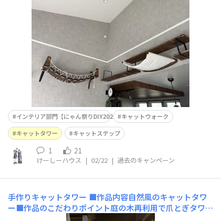
ック×ダークブラウンのカッコいいデザインにしました。
ハンモックがお気に入りで、よく上から人間を見下してき
ます笑カインズで購入した木材、スクエアブラケット、ロ
ープなど
インテリア部門【にゃん祭りDIY2026】
キャットウォーク
キャットタワー
キャットステップ
1
21
けーしーハウス
|
02/22
|
過去のキャンペーン
手作りキャットタワー
■作品内容自然風のキャットタワ
ー■作品のこだわりポイント庭の木再利用で爪とぎタワ
ー