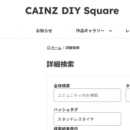
お知らせ
作品ギャラリー
レ
DIY
DIY レシピ
ドッグサークル
グリーン入荷情報
グリーン
グリーン レシピ
クッキング
ク
ホーム
詳細検索
詳細検索
家庭菜園2026
全体検索
タ
ハッシュタグ
検索結果表示