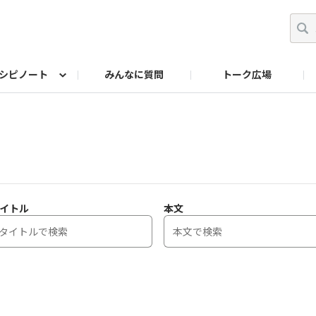
シピノート
みんなに質問
トーク広場
ッキング レシピ
ペット
ワークショップ
ペット レシピ
その他
ワークショップ レシ
DIYアワー
イトル
本文