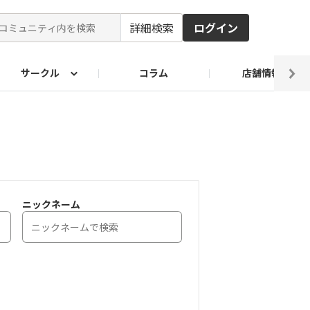
詳細検索
ログイン
サークル
コラム
店舗情報
ピ
ド2026
その他 レシピ
わが家のおうち麺
麺レシピ
ニックネーム