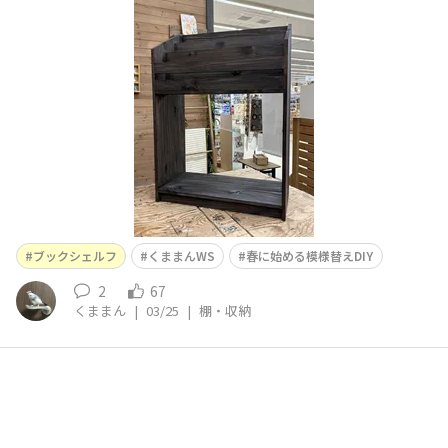
子リクエストで木部保護塗料のブラック🖤ムラにならない
ように気をつけましたが、あちこちにたら〜っと後が😱
目立たないように塗り直し、自分の中では綺麗に塗れた方
なんですが、息子に見せるまでドキドキです💦ご一緒させ
ていただいた方、アドバイ
ブックシェルフ
くままんWS
春に始める模様替えDIY
2
67
くままん
|
03/25
|
棚・収納