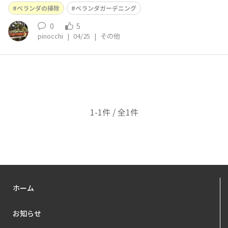
でフリマ出店😂掃除サボり過ぎたから午前中に終わらせ
ベランダの掃除
ベランダガーデニング
るは無理かな…腰を痛めないようにボチボチやります
0
5
pinocchi
|
04/25
|
その他
1-1件 / 全1件
ホーム
お知らせ