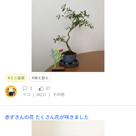
暑を乗り越えて欲しいです
ミニ盆栽
植え替え
2
37
イコ
|
06/27
|
その他
赤ずきんの花
たくさん花が咲きました