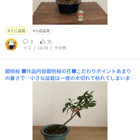
ミニ盆栽
小品盆栽
0
35
イコ
|
10/28
|
その他
姫桃桜
■作品内容姫桃桜の花■こだわりポイントあまり
の暑さで…小さな盆栽は一度の水切れで枯れてしまいます
今年はこまめな水やりを心がけましたようやく秋らしくな
って花が咲きました