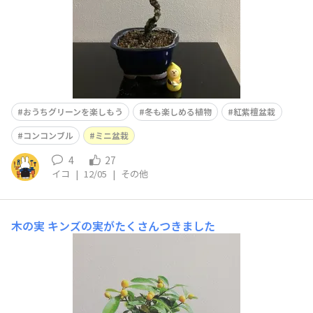
おうちグリーンを楽しもう
冬も楽しめる植物
紅紫檀盆栽
コンコンブル
ミニ盆栽
4
27
イコ
|
12/05
|
その他
木の実
キンズの実がたくさんつきました