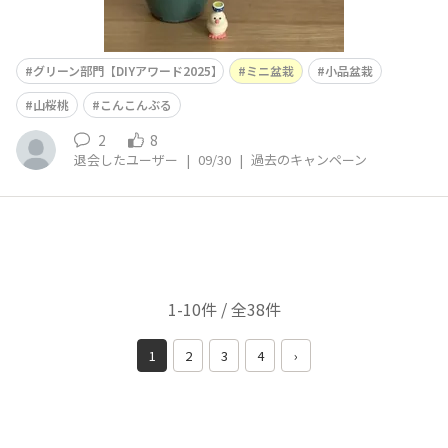
グリーン部門【DIYアワード2025】
ミニ盆栽
小品盆栽
山桜桃
こんこんぶる
2
8
退会したユーザー
|
09/30
|
過去のキャンペーン
1-10件 / 全38件
1
2
3
4
›