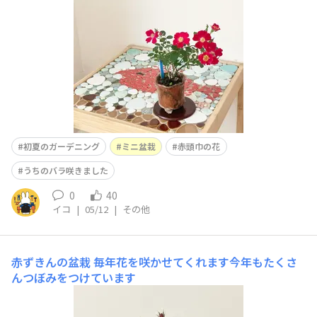
初夏のガーデニング
ミニ盆栽
赤頭巾の花
うちのバラ咲きました
0
40
イコ
|
05/12
|
その他
赤ずきんの盆栽
毎年花を咲かせてくれます今年もたくさ
んつぼみをつけています