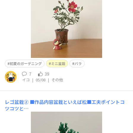
初夏のガーデニング
ミニ盆栽
バラ
7
39
イコ
|
05/08
|
その他
レゴ盆栽②
■作品内容盆栽といえば松■工夫ポイントコ
ツコツと…