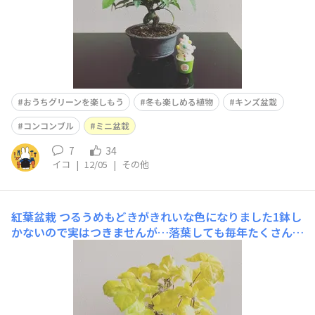
おうちグリーンを楽しもう
冬も楽しめる植物
キンズ盆栽
コンコンブル
ミニ盆栽
7
34
イコ
|
12/05
|
その他
紅葉盆栽
つるうめもどきがきれいな色になりました1鉢し
かないので実はつきませんが…落葉しても毎年たくさん新
芽をだしてくれます