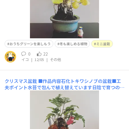
おうちグリーンを楽しもう
冬も楽しめる植物
ミニ盆栽
0
22
イコ
|
12/05
|
その他
クリスマス盆栽
■作品内容石化トキワシノブの盆栽■工
夫ポイント水苔で包んで植え替えています日陰で育つので
室内にぴったりです※以下カインズクリスマス部門のみ入
力■使用した商品その後元気です♪