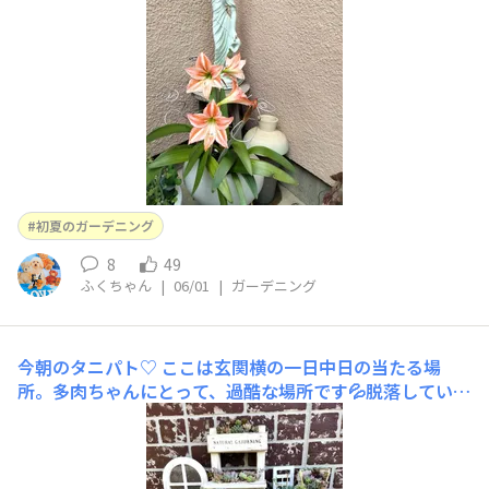
もらって来てくれたのですが１５年以上前なのでもらった
本人ももう忘れて居ます❗アマリリスの耐久性に脱帽…花
の大きさはだいぶ小さく成りまし
初夏のガーデニング
8
49
ふくちゃん
|
06/01
|
ガーデニング
今朝のタニパト♡
ここは玄関横の一日中日の当たる場
所。多肉ちゃんにとって、過酷な場所です💦脱落している
子もチラホラ😂奥の方はもう焼け野原になりかけてる💧
意外とダシフィルムが元気冬に真っ赤だったマッコスもミ
ドリンに🟢この鉢はまだ綺麗♡