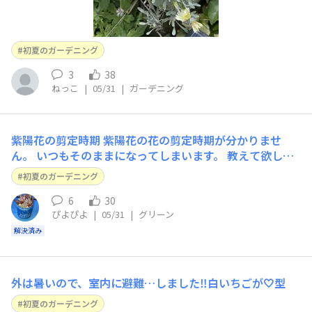
初夏のガーデニング
3
38
ねっこ
|
05/31
|
ガーデニング
紫陽花の剪定時期
紫陽花の花の剪定時期が分かりませ
ん。 いつもそのままになってしまいます。 教えて欲しい
です。よろしくお願いします🙇‍♀️
初夏のガーデニング
6
30
ぴよぴよ
|
05/31
|
グリーン
解決済み
外は暑いので、室内に避難…しました‼️白いちごが🤍型
初夏のガーデニング