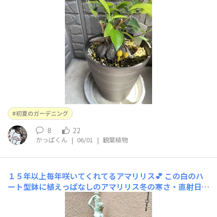
初夏のガーデニング
8
22
かっぱくん
|
06/01
|
観葉植物
１５年以上毎年咲いてくれてるアマリリス💕
この白のハ
ート型鉢に植えっぱなしのアマリリス冬の寒さ・直射日光
だけ気を付けて咲いてからは毎年いろんな場所にディスプ
レイしています…今年はここで💕球根パパちゃんが誰かに