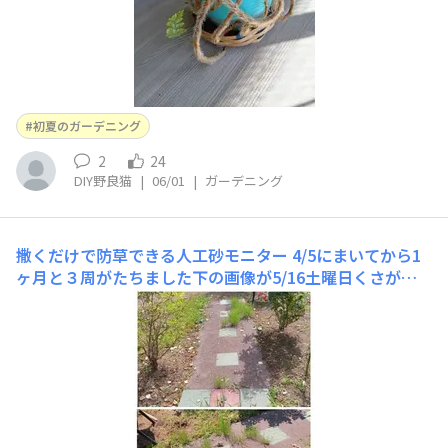
初夏のガーデニング
2
24
DIY野良猫
|
06/01
|
ガーデニング
撒くだけで防草できる人工砂モニター
4/5にまいてから1
ヶ月と３周がたちました下の画像が5/16土曜日くさがは
えたので草むしりをしました。そして周りは綺麗になりま
したが、スギナだけはそのままにしてます。上の画像が5/
29のものですがやり残したところもそんなにはのびてま
せんが、スギナもあまり伸びていません。他の草が境目に
生えてしまいます