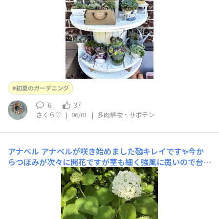
初夏のガーデニング
6
37
さくら♡
|
06/01
|
多肉植物・サボテン
アナベル
アナベルが咲き始めました🥰キレイです✨今か
らつぼみが次々に開花ですが茎も細く強風に弱いので台風
🌀が心配です😟