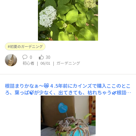
初夏のガーデニング
0
30
初心者
|
06/01
|
ガーデニング
根詰まりかなぁ〜😿
4 .5年前にカインズで購入ここのとこ
ろ、葉っぱ🍃が少なく、出てきても、枯れちゃう🌿根詰ま
りでしょうかぁ😿試しに新しい水苔で植え替え根っこが
プラ鉢からたくさん。抜いてみると、真っ黒でギューギュ
ー🙀やはり根詰まりかなぁ新居はどうかしら😽