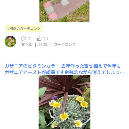
初夏のガーデニング
2
23
お花畑
|
06/01
|
ガーデニング
ガザニアのビタミンカラー
去年作った寄せ植えで今年も
ガザニアビーストが綺麗です🌼残念ながら消えてしまった
ものもありますが💦このガザニアは簡単に増やせるのが嬉
しいですね😊