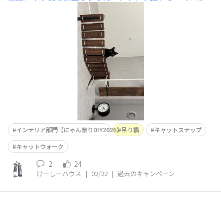
めは怖がって渡ってくれなかったけど、最近はここでくつ
ろぐことも多いです。 ■作品のこだわりポイントカイン
ズで購入した木材、ロープ、ブラケットを使って製作しま
した！ソファーの真上に設置したので、ソファーに座った
状態で見上
インテリア部門【にゃん祭りDIY2026】
吊り橋
キャットステップ
キャットウォーク
2
24
けーしーハウス
|
02/22
|
過去のキャンペーン