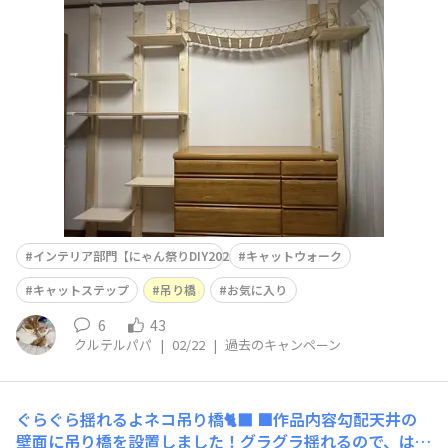
いてきても遊び場が無かったのでタンスもステップに利用
したキャットウォークと吊り橋を作りました。吊り橋もハ
ンモック代わりになったりで気に入ってくれてます♡夜中
に駆け上がるのが日課ですww
インテリア部門【にゃん祭りDIY2026】
キャットウォーク
キャットステップ
吊り橋
お気に入り
6
43
クルテルパパ
|
02/22
|
過去のキャンペーン
ぐらぐら揺れるよネコ吊り橋🐈‍⬛
■作品内容勾配天井の
壁面に吊り橋を設置しました！グラグラ揺れるので、はじ