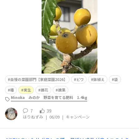
さい頂き物のビワがとても美味しっかったので、これはと
思い、種を小さな鉢に植えました。そうしたらどんどん大
きくなってきたので鉢を大きくしながら育てました。とこ
ろが、花も咲かず諦めていたところ、5年ほ
自慢の菜園部門【家庭菜園2026】
ビワ
鉢植え
袋
種
実生
摘花
摘果
Minoka みのか 野菜を育てる肥料 1.4kg
7
39
はりねずみ
|
06/09
|
キャンペーン