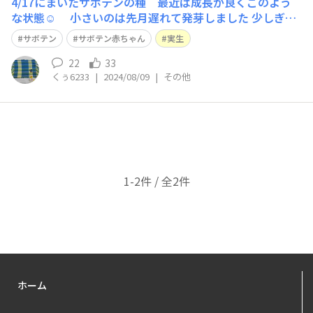
4/17にまいたサボテンの種 最近は成長が良くこのよう
な状態☺️ 小さいのは先月遅れて発芽しました 少しぎゅ
うぎゅうの所もあるのでそろそろ植え替え？
サボテン
サボテン赤ちゃん
実生
22
33
くぅ6233
|
2024/08/09
|
その他
1-2件 / 全2件
ホーム