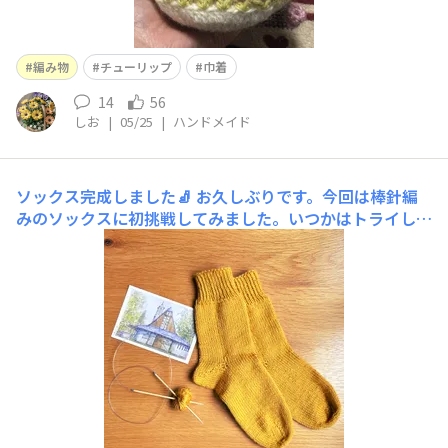
編み物
チューリップ
巾着
14
56
しお
|
05/25
|
ハンドメイド
ソックス完成しました🧦
お久しぶりです。今回は棒針編
みのソックスに初挑戦してみました。いつかはトライして
みたいと憧れていたソックニッティング。このために輪針
を購入したまではよかったものの、どこからどう編めばい
いのかも全くわからずYouTubeを検索する日々。つま先
から編む手順が難しくて挫折、履き口から編むやり方に切
り替える