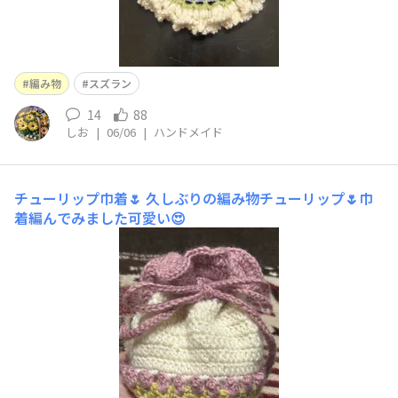
編み物
スズラン
14
88
しお
|
06/06
|
ハンドメイド
チューリップ巾着🌷
久しぶりの編み物チューリップ🌷巾
着編んでみました可愛い😍