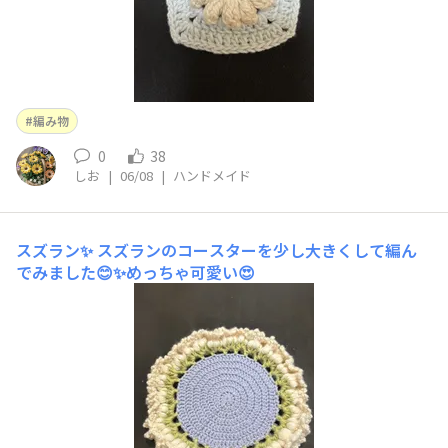
編み物
0
38
しお
|
06/08
|
ハンドメイド
スズラン✨
スズランのコースターを少し大きくして編ん
でみました😊✨めっちゃ可愛い😍