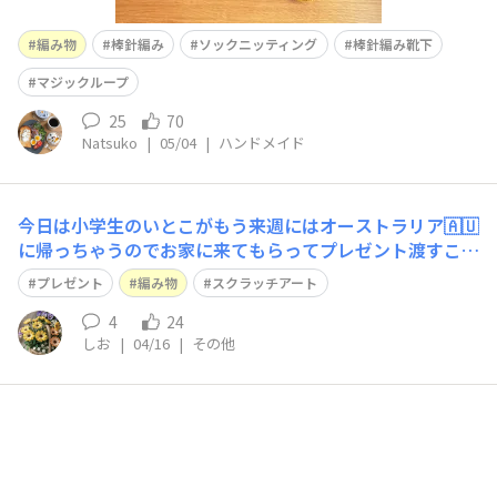
編み物
棒針編み
ソックニッティング
棒針編み靴下
マジックループ
25
70
Natsuko
|
05/04
|
ハンドメイド
今日は小学生のいとこがもう来週にはオーストラリア🇦🇺
に帰っちゃうのでお家に来てもらってプレゼント渡すこと
ができて良かったです❣️スヌーピーのスクラッチアートと
プレゼント
編み物
スクラッチアート
ネモフィラブランケット喜んでくれたので嬉しかったで
す！
4
24
しお
|
04/16
|
その他