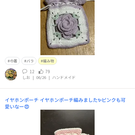
巾着
バラ
編み物
12
79
しお
|
06/26
|
ハンドメイド
イヤホンポーチ
イヤホンポーチ編みました✨ピンクも可
愛いなー😍