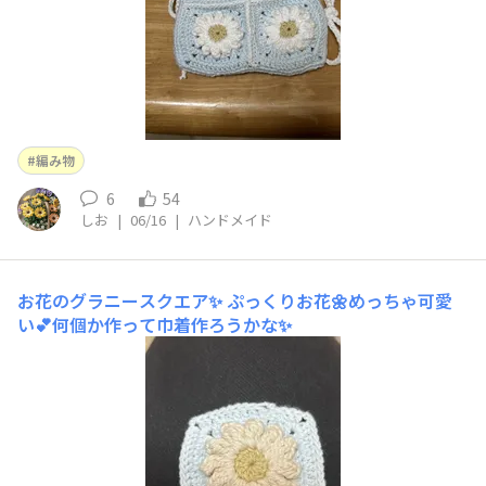
編み物
6
54
しお
|
06/16
|
ハンドメイド
お花のグラニースクエア✨
ぷっくりお花🌼めっちゃ可愛
い💕何個か作って巾着作ろうかな✨