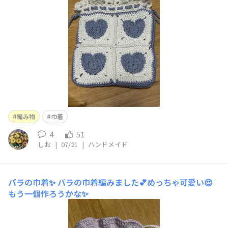
編み物
巾着
4
51
しお
|
07/21
|
ハンドメイド
バラの巾着✨
バラの巾着編みました💕めっちゃ可愛い😍
もう一個作ろうかな✨