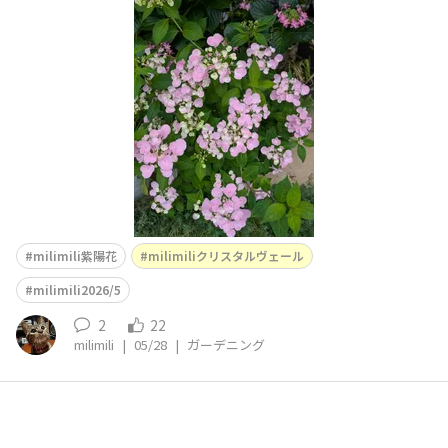
お迎えした時から培養土に鹿沼土やピートモスを加え、青
色💙になる肥料を与え続けました。でも咲くのは綺麗なピ
ンク🩷🩷🩷可愛いですね〜😍😳違う違う私はブルーに咲
かせたいんです〜😅今年はミョウバン水を4月の始めと3
週間後と5月
milimili紫陽花
milimiliクリスタルヴェール
milimili2026/5
2
22
milimili
|
05/28
|
ガーデニング