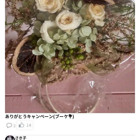
ありがとうキャンペーン(ブーケ💐)
14
2
さき子