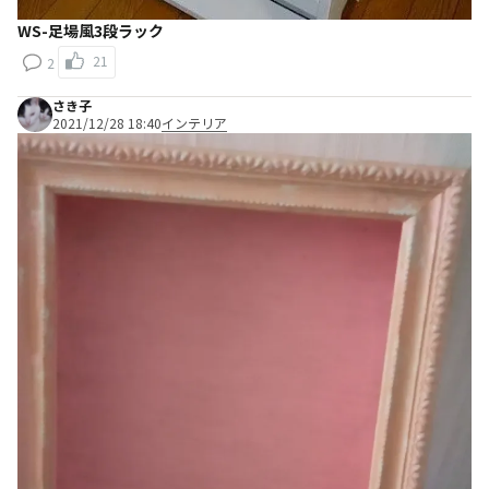
WS-足場風3段ラック
21
2
さき子
2021/12/28 18:40
インテリア