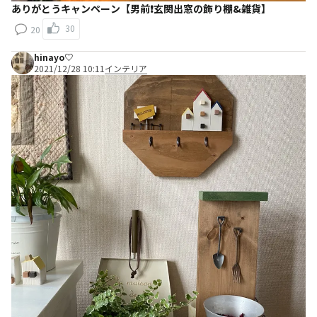
ありがとうキャンペーン【男前❗️玄関出窓の飾り棚&雑貨】
30
20
hinayo♡
2021/12/28 10:11
インテリア