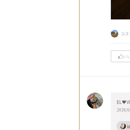
コス
い
EL🖤V
2026/0
i