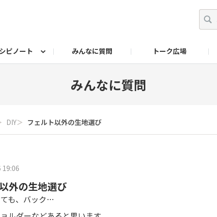
シピノート
みんなに質問
トーク広場
ッキング レシピ
ペット
ワークショップ
ペット レシピ
その他
ワークショップ レシ
DIYアワー
みんなに質問
＞
DIY
＞
フェルト以外の生地選び
 19:06
以外の生地選び
くても、バック…
ショルダーなどあると思います