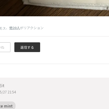
、
他20人
がリアクション
モス
いね
返信する
Eit
5/27 21:54
ce mint