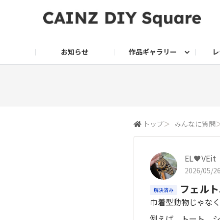
お知らせ
作品ギャラリー
レ
DIY
DIY レシピ
ドッグサークル
グリーン入荷情報
グリーン
グリーン レシピ
クッキング
ク
家庭菜園2026
トップ
＞
みんなに質問
EL🖤VEit
2026/05/26
フェルト
解決済み
巾着型動物じゃな
例えば、トート、