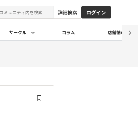
詳細検索
ログイン
サークル
コラム
店舗情報
ピ
ド2026
その他 レシピ
わが家のおうち麺
麺レシピ