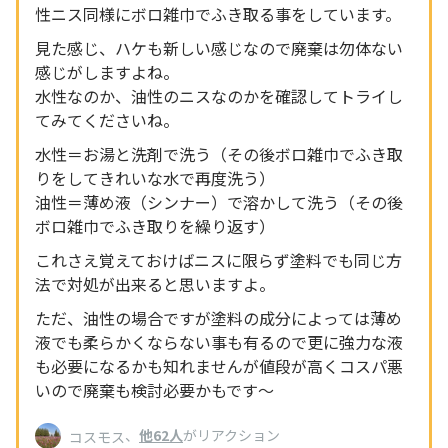
性ニス同様にボロ雑巾でふき取る事をしています。
見た感じ、ハケも新しい感じなので廃棄は勿体ない
感じがしますよね。
水性なのか、油性のニスなのかを確認してトライし
てみてくださいね。
水性＝お湯と洗剤で洗う（その後ボロ雑巾でふき取
りをしてきれいな水で再度洗う）
油性＝薄め液（シンナー）で溶かして洗う（その後
ボロ雑巾でふき取りを繰り返す）
これさえ覚えておけばニスに限らず塗料でも同じ方
法で対処が出来ると思いますよ。
ただ、油性の場合ですが塗料の成分によっては薄め
液でも柔らかくならない事も有るので更に強力な液
も必要になるかも知れませんが値段が高くコスパ悪
いので廃棄も検討必要かもです～
、
他62人
がリアクション
コスモス