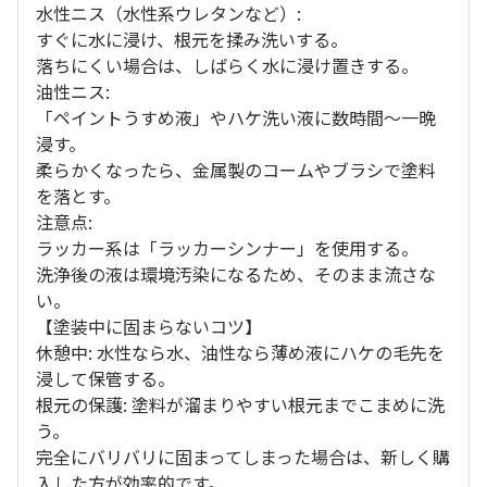
水性ニス（水性系ウレタンなど）:
すぐに水に浸け、根元を揉み洗いする。
落ちにくい場合は、しばらく水に浸け置きする。
油性ニス:
「ペイントうすめ液」やハケ洗い液に数時間～一晩
浸す。
柔らかくなったら、金属製のコームやブラシで塗料
を落とす。
注意点:
ラッカー系は「ラッカーシンナー」を使用する。
洗浄後の液は環境汚染になるため、そのまま流さな
い。
【塗装中に固まらないコツ】
休憩中: 水性なら水、油性なら薄め液にハケの毛先を
浸して保管する。
根元の保護: 塗料が溜まりやすい根元までこまめに洗
う。
完全にバリバリに固まってしまった場合は、新しく購
入した方が効率的です。