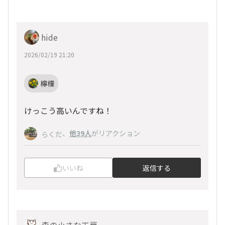
hide
2026/02/19 21:20
檸檬
けっこう高いんですね！
、
他39人
がリアクション
らくだ
いいね
返信する