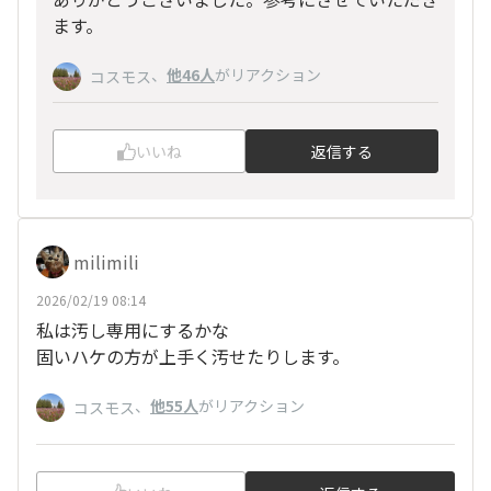
ます。
、
他46人
がリアクション
コスモス
いいね
返信する
milimili
2026/02/19 08:14
私は汚し専用にするかな
固いハケの方が上手く汚せたりします。
、
他55人
がリアクション
コスモス