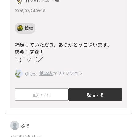
森の小さな工房
2026/02/24 09:18
檸檬
補足していただき、ありがとうございます。
感謝！感謝！
＼(＾▽＾)／
、
他18人
がリアクション
Olive
いいね
返信する
ぷぅ
2026/02/18 21:00