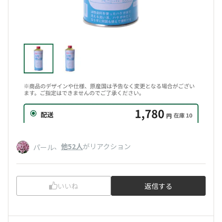
、
他52人
がリアクション
パール
いいね
返信する