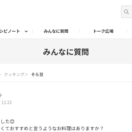
シピノート
みんなに質問
トーク広場
ッキング レシピ
ペット
ワークショップ
ペット レシピ
その他
ワークショップ レシ
DIYアワー
みんなに質問
＞
クッキング
＞
そら豆
ズキ
 11:22
した😊
しくておすすめと言うようなお料理はありますか？