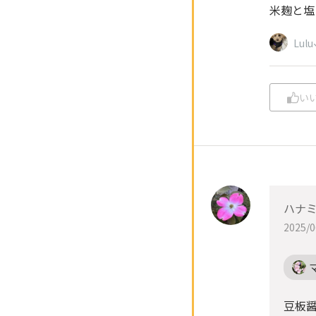
米麹と塩
Lulu
い
ハナ
2025/0
豆板醤