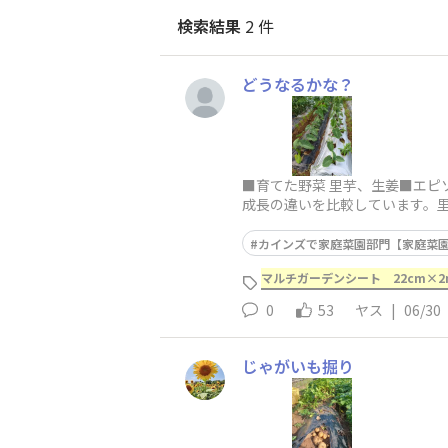
検索結果
2 件
どうなるかな？
■育てた野菜 里芋、生姜■エピ
成長の違いを比較しています。
商品名を入力してくだ
カインズで家庭菜園部門【家庭菜園2
マルチガーデンシート 22cm×
0
53
ヤス
|
06/30
じゃがいも掘り