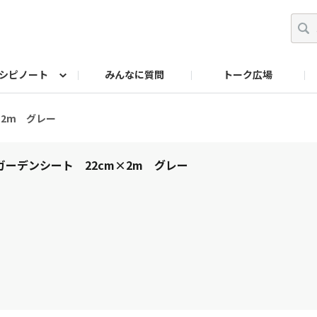
シピノート
みんなに質問
トーク広場
ッキング レシピ
ペット
ワークショップ
ペット レシピ
その他
ワークショップ レシ
DIYアワー
×2m グレー
ガーデンシート 22cm×2m グレー