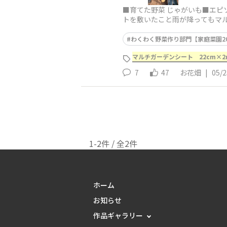
■育てた野菜 じゃがいも■エピ
トを敷いたこと雨が降ってもマ
ので青くならない今年
わくわく野菜作り部門【家庭菜園20
マルチガーデンシート 22cm×
7
47
お花畑
|
05/2
1-2件 / 全2件
ホーム
お知らせ
作品ギャラリー