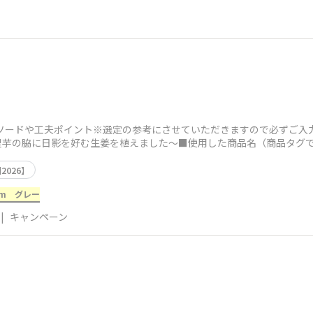
ソードや工夫ポイント※選定の参考にさせていただきますので必ずご入
里芋の脇に日影を好む生姜を植えました〜■使用した商品名（商品タグ
026】
2m グレー
|
キャンペーン