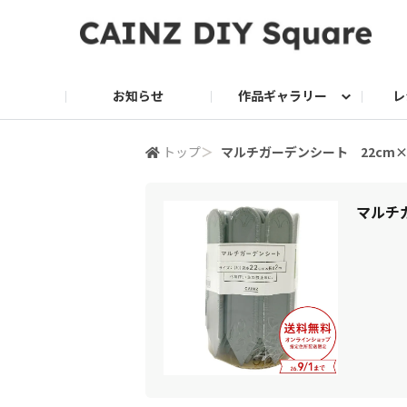
お知らせ
作品ギャラリー
レ
DIY
DIY レシピ
ドッグサークル
グリーン入荷情報
グリーン
グリーン レシピ
クッキング
ク
トップ
＞
マルチガーデンシート 22cm
家庭菜園2026
マルチ