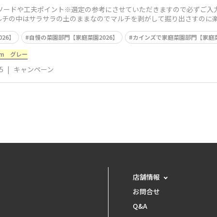
ソードや工夫ポイント※選定の参考にさせていただきますので必ずご入
ルチの中はサラサラの土のままなのでマルチを剥がして掘り出さすのに
26】
自慢の菜園部門【家庭菜園2026】
カインズで家庭菜園部門【家庭菜
2m グレー
5
|
キャンペーン
店舗情報
お問合せ
Q&A