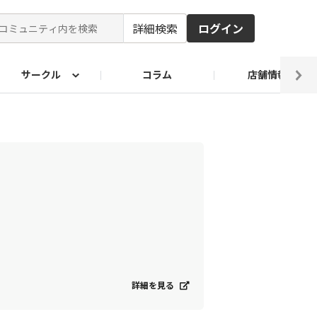
詳細検索
ログイン
サークル
コラム
店舗情報
ピ
ド2026
その他 レシピ
わが家のおうち麺
麺レシピ
詳細を見る