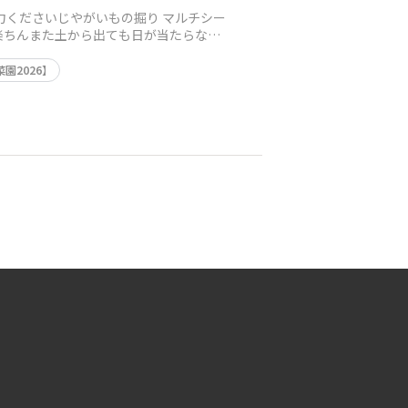
力くださいじやがいもの掘り マルチシー
楽ちんまた土から出ても日が当たらない
園2026】