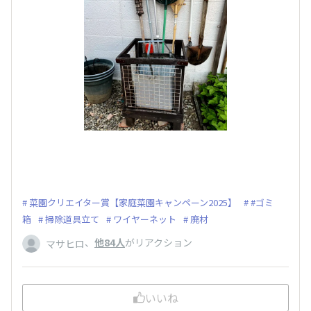
菜園クリエイター賞【家庭菜園キャンペーン2025】
#ゴミ
箱
掃除道具立て
ワイヤーネット
廃材
、
他84人
がリアクション
マサヒロ
いいね