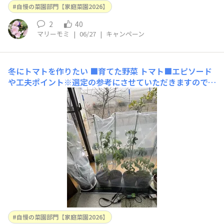
自慢の菜園部門【家庭菜園2026】
2
40
マリーモミ
|
06/27
|
キャンペーン
冬にトマトを作りたい
■育てた野菜 トマト■エピソード
や工夫ポイント※選定の参考にさせていただきますので必
ずご入力ください昨年の冬にトマトが値上がりし1玉200
円以上になり食卓から遠ざかったので、冬のトマト作りに
チャレンジしてみました。昨年11月に室内で加温マット
を25℃に設定して種を蒔き、今年2月上旬の様子(
自慢の菜園部門【家庭菜園2026】