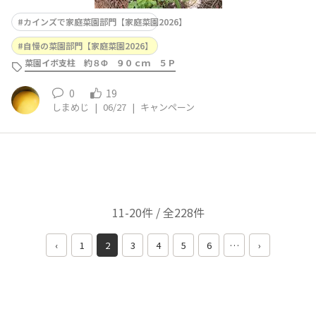
カインズで家庭菜園部門【家庭菜園2026】
自慢の菜園部門【家庭菜園2026】
菜園イボ支柱 約８Φ ９０ｃｍ ５Ｐ
0
19
しまめじ
|
06/27
|
キャンペーン
11-20件 / 全228件
‹
1
2
3
4
5
6
…
›