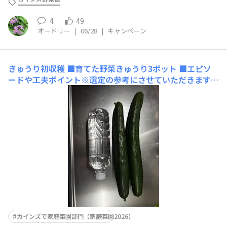
4
49
オードリー
|
06/28
|
キャンペーン
きゅうり初収穫
■育てた野菜きゅうり3ポット ■エピソ
ードや工夫ポイント※選定の参考にさせていただきますの
で必ずご入力くださいカインズの苗3本植えて収穫しそこ
なって思いの外大きくて驚きました。少し皮が硬いですが
中はジューシーでした。500mlペットボトル並べてみまし
た。■使用した商品名（商品タグでどの商品
カインズで家庭菜園部門【家庭菜園2026】