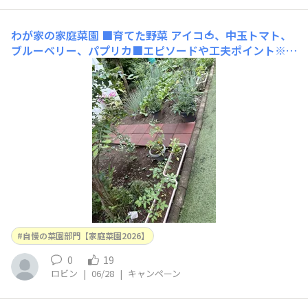
わが家の家庭菜園
■育てた野菜 アイコ🍅、中玉トマト、
ブルーベリー、パプリカ■エピソードや工夫ポイント※選
定の参考にさせていただきますので必ずご入力ください地
植えと移動できるようにプランターで育てています ■使
用した商品名（商品タグでどの商品かわからない場合はこ
ちらに商品名を入力してください）
自慢の菜園部門【家庭菜園2026】
0
19
ロビン
|
06/28
|
キャンペーン