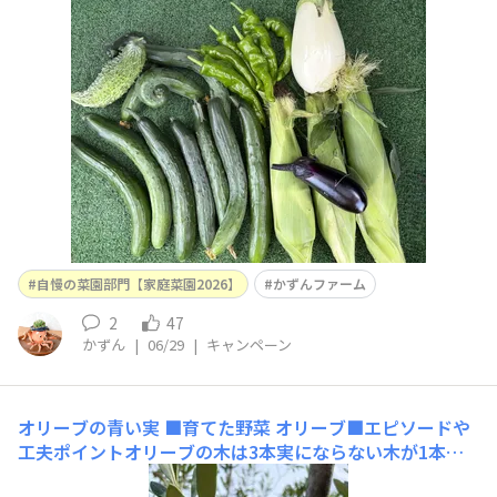
工夫ポイント※選定の参考にさせていただきますので必ず
ご入力ください 昨日 収穫しなかったので きゅうりが 沢山
採れました*.(๓´͈ ˘ `͈๓).*トウモロコシと白なすはカバーを掛
けて
自慢の菜園部門【家庭菜園2026】
かずんファーム
2
47
かずん
|
06/29
|
キャンペーン
オリーブの青い実
■育てた野菜 オリーブ■エピソードや
工夫ポイントオリーブの木は3本実にならない木が1本プ
ランターで育てています。豊作の時は300粒以上の実がで