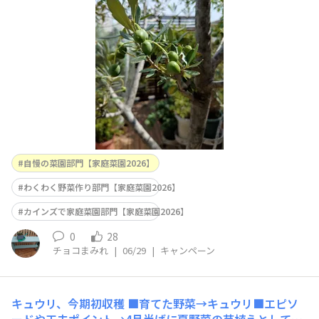
きました。毎年、アク抜きしてから塩漬けしています。そ
れが美味しくて😋リビングから眺めるベランダガーデン
にはいつも癒されています☕ホントは直植えできる
自慢の菜園部門【家庭菜園2026】
わくわく野菜作り部門【家庭菜園2026】
カインズで家庭菜園部門【家庭菜園2026】
0
28
チョコまみれ
|
06/29
|
キャンペーン
キュウリ、今期初収穫
■育てた野菜→キュウリ■エピソ