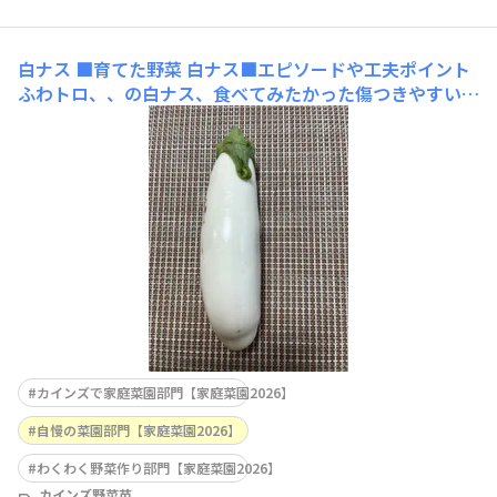
白ナス
■育てた野菜 白ナス■エピソードや工夫ポイント
ふわトロ、、の白ナス、食べてみたかった傷つきやすいと
聞いたので、網かけしてみました さっそくみそ田楽にし
てみましたホント‼️ ふわトロ〜💕■使用した商品名（商品
タグでどの商品かわからない場合はこちらに商品名を入力
してください）ふわト
カインズで家庭菜園部門【家庭菜園2026】
自慢の菜園部門【家庭菜園2026】
わくわく野菜作り部門【家庭菜園2026】
カインズ野菜苗