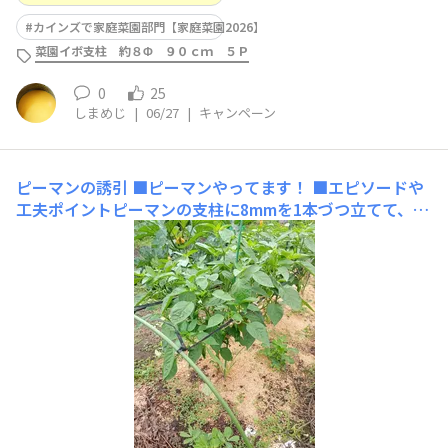
カインズで家庭菜園部門【家庭菜園2026】
菜園イボ支柱 約８Φ ９０ｃｍ ５Ｐ
0
25
しまめじ
|
06/27
|
キャンペーン
ピーマンの誘引
■ピーマンやってます！ ■エピソードや
工夫ポイントピーマンの支柱に8mmを1本づつ立てて、畝
の間にトンネル支柱を立てて、間に紐を通しています。枝
が伸びてきたら紐や支柱に固定して、細い枝が折れないよ
うにしています。ピーマンはたくさんならせると枝が折れ
やすくなるので、こまめに固定してます。背が