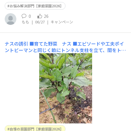
お悩み解決部門【家庭菜園2026】
0
26
もも
|
06/27
|
キャンペーン
ナスの誘引
■育てた野菜 ナス ■エピソードや工夫ポイ
ントビーマンと同じく畝にトンネル支柱を立て、間をトン
ネルバンドで結んで、伸びた枝をそこに固定しています。
ヒカリが良く当たるように中心を広げ気味にして最初に固
定すると葉がぐんぐん伸びます。根元は雑草よけに、去年
の秋に貰ってきた籾殻を敷き詰めてあります
自慢の菜園部門【家庭菜園2026】