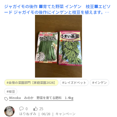
ジャガイモの後作
■育てた野菜 インゲン 枝豆■エピソ
ード ジャガイモの後作にインゲンと枝豆を植えます。収
穫した後にすぐ植えたいので、まずはプランターで種まき
をして、苗を作るよう工夫しました。ハトに食べられない
ようにネットをかけます。インゲンは予定どうり植えるこ
とができました。枝豆は失敗です。残っ
自慢の菜園部門【家庭菜園2026】
レイズドベット
インゲン
枝豆
Minoka みのか 野菜を育てる肥料 1.4kg
0
25
はりねずみ
|
06/28
|
キャンペーン