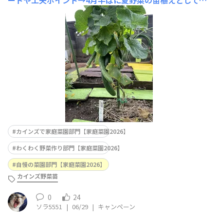
ードや工夫ポイント→4月半ばに夏野菜の苗植えとして、
キュウリ苗一つを植えてた「夏すずみ」(リンク→ http
s://diy-square.cainz.com/announcements/mbgplnzdx
xspnto7 )が、やっと収穫を迎えました。例年なら遅くて
も6月
カインズで家庭菜園部門【家庭菜園2026】
わくわく野菜作り部門【家庭菜園2026】
自慢の菜園部門【家庭菜園2026】
カインズ野菜苗
0
24
ソラ5551
|
06/29
|
キャンペーン