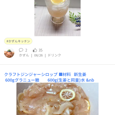
かずんキッチン
2
35
かずん
|
06/26
|
ドリンク
クラフトジンジャーシロップ
■材料 新生姜
600gグラニュー糖 600g(生姜と同量)水 &nb