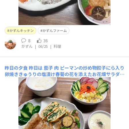
かずんキッチン
かずんファーム
8
36
かずん
|
06/25
|
料理
昨日の夕食
昨日は 茄子 肉 ピーマンの炒め物餃子にら入り
卵焼ききゅうりの塩漬け春菊の花を添えたお花畑サラダ残
り物のビシソワーズで～す🎶