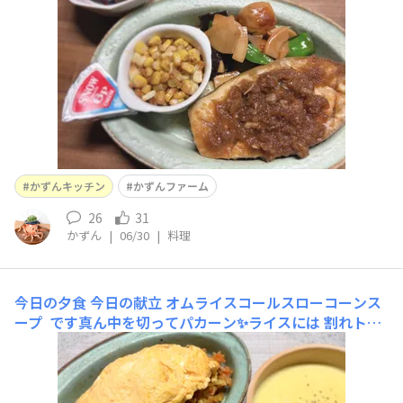
かずんキッチン
かずんファーム
26
31
かずん
|
06/30
|
料理
今日の夕食
今日の献立 オムライスコールスローコーンス
ープ です真ん中を切ってパカーン✨ライスには 割れトマ
トも入っています