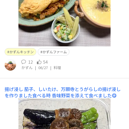
かずんキッチン
かずんファーム
12
54
かずん
|
06/27
|
料理
揚げ浸し
茄子、しいたけ、万願寺とうがらしの揚げ浸し
を作りました食べる時 香味野菜を添えて食べました😋