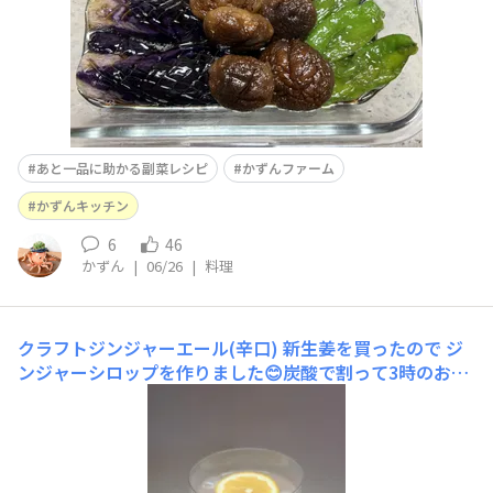
あと一品に助かる副菜レシピ
かずんファーム
かずんキッチン
6
46
かずん
|
06/26
|
料理
クラフトジンジャーエール(辛口)
新生姜を買ったので ジ
ンジャーシロップを作りました😊炭酸で割って3時のおや
つドリンク🍹ピリッと辛口が美味しい🥰🎶