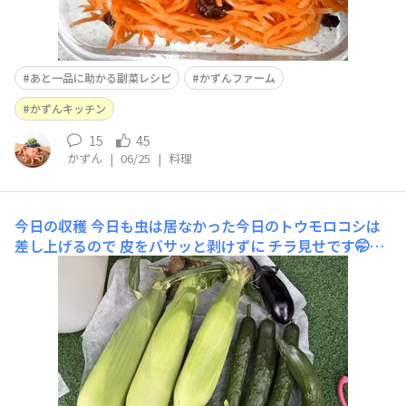
あと一品に助かる副菜レシピ
かずんファーム
かずんキッチン
15
45
かずん
|
06/25
|
料理
今日の収穫
今日も虫は居なかった今日のトウモロコシは
差し上げるので 皮をバサッと剥けずに チラ見せです🤭💕
人参も収穫しました作り置きおかずで帰宅後キャロットラ
ペにしました