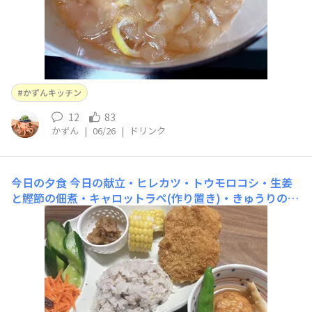
かずんキッチン
12
83
かずん
|
06/26
|
ドリンク
今日の夕食
今日の献立・ヒレカツ・トウモロコシ・生姜
と鰹節の佃煮・キャロットラペ(作り置き)・きゅうりの塩
漬け(作り置き)・魚河岸揚げと筍の炊き合わせ
&nbs