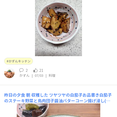
かずんキッチン
2
21
かずん
|
07/03
|
料理
昨日の夕食
朝 収穫した ツヤツヤの白茄子お品書き白茄子
のステーキ野菜と鳥肉団子醤油バターコーン揚げ浸し(作
り置きおかず)チーズ です