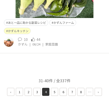
あと一品に助かる副菜レシピ
かずんファーム
かずんキッチン
10
44
かずん
|
06/24
|
家庭菜園
31-40件 / 全337件
‹
1
2
3
4
5
6
7
8
…
›