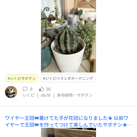
👀！この子の蕾はぐんぐん伸びてぱっと咲いて1日で萎れ
てしまう(去年観察してたら)ので、見逃さないように毎日
チェックしています😊
いくピサボテン
いくピベランダガーデニング
0
36
いくピ
|
06/05
|
多肉植物・サボテン
ワイヤー王冠👑着けてた子が花冠になりました🌵
以前ワ
イヤーで王冠👑を作ってつけて楽しんでいたサボテン🌵マ
ミラリア 大きくなって花を咲かせて本当の冠になりまし