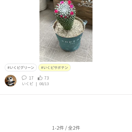
た🥰 100均で買ったサボテンですが(300円)ずいぶん大き
くなりました。名前でしらべて花冠を着けるサボテンだっ
たので、咲かせたいと思って買いました。目標達成❤️
いくピグリーン
いくピサボテン
17
73
いくピ
|
08/13
1-2件 / 全2件