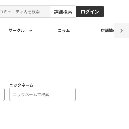
詳細検索
ログイン
サークル
コラム
店舗情報
ピ
ド2026
その他 レシピ
わが家のおうち麺
麺レシピ
ニックネーム