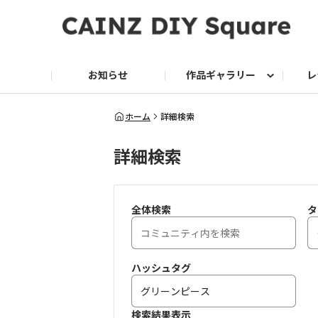
お知らせ
作品ギャラリー
レ
DIY
DIY レシピ
ドッグサークル
グリーン入荷情報
グリーン
グリーン レシピ
クッキング
ク
ホーム
詳細検索
詳細検索
家庭菜園2026
全体検索
タ
ハッシュタグ
検索結果表示