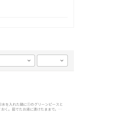
②水を入れた鍋に①のグリーンピースと
ておく。茹でたお湯に漬けたままで。④