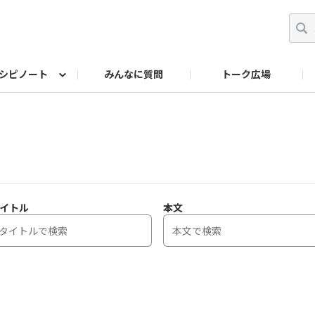
シピノート
みんなに質問
トーク広場
ッキング レシピ
ペット
ワークショップ
ペット レシピ
その他
ワークショップ レシ
DIYアワー
イトル
本文