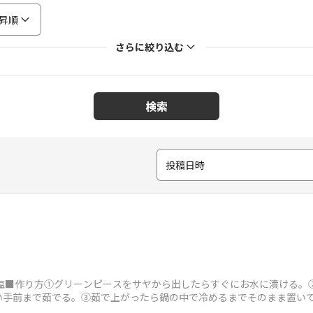
昇順
さらに絞り込む
検索
投稿日時
酒塩■作り方①グリーンピースをサヤから出したらすぐにお水に漬ける。
い手前まで茹でる。③茹で上がったら鍋の中で冷めるまでそのまま置い
酒、