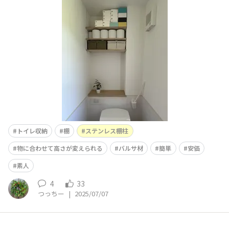
ったので、ステンレス棚柱は長めのものを2本購入。金切
りノコでカットして、切り口の処理をして白ペンキで塗装
してます。棚板は軽量のバルサ材をカットしてもらい無塗
装で使用。
トイレ収納
棚
ステンレス棚柱
物に合わせて高さが変えられる
バルサ材
簡単
安価
素人
4
33
つっちー
|
2025/07/07