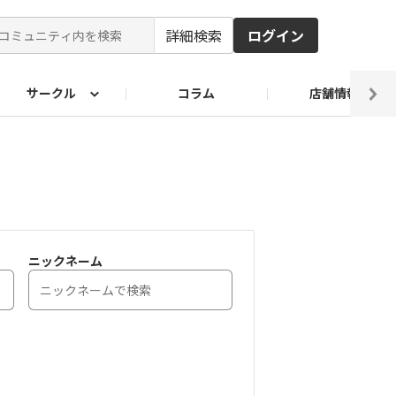
詳細検索
ログイン
サークル
コラム
店舗情報
ピ
ド2026
その他 レシピ
わが家のおうち麺
麺レシピ
ニックネーム