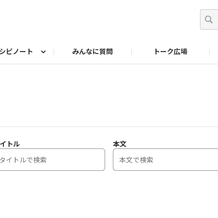
シピノート
みんなに質問
トーク広場
ッキング レシピ
ペット
ワークショップ
ペット レシピ
その他
ワークショップ レシ
DIYアワー
イトル
本文