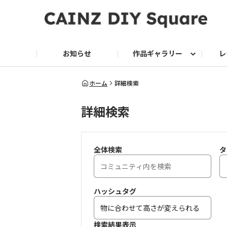
お知らせ
作品ギャラリー
レ
DIY
DIY レシピ
ドッグサークル
グリーン入荷情報
グリーン
グリーン レシピ
クッキング
ク
ホーム
詳細検索
詳細検索
家庭菜園2026
全体検索
タ
ハッシュタグ
検索結果表示