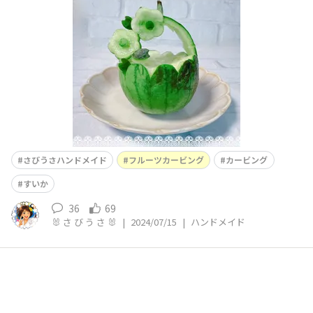
た事がありませんが可愛く出来ました💕
さびうさハンドメイド
フルーツカービング
カービング
すいか
36
69
🐰 さ び う さ 🐰
|
2024/07/15
|
ハンドメイド