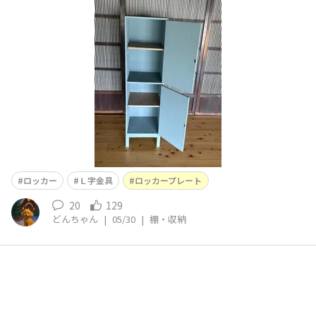
いてＬ字金具をつける ドアにラベルプレートをつける■
工夫ポイントＬ字金具をつけることで取り外しができるよ
うになる中板は床板材が余っていたので使いました
ロッカー
Ｌ字金具
ロッカープレート
20
129
どんちゃん
|
05/30
|
棚・収納