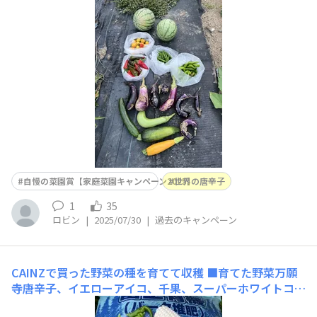
唐辛子プリッキーヌPRIKKEENOO、唐辛子■工夫ポイン
ト茄子の表面をテントウムシダマシが食害するので、台所
の排水溝用の不織布ネットを実に被せて防虫しました。
自慢の菜園賞【家庭菜園キャンペーン2025】
世界の唐辛子
1
35
ロビン
|
2025/07/30
|
過去のキャンペーン
CAINZで買った野菜の種を育てて収穫
■育てた野菜万願
寺唐辛子、イエローアイコ、千果、スーパーホワイトコー
ン、ズッキーニ、ピーマン、世界の唐辛子ポプラーノPOB