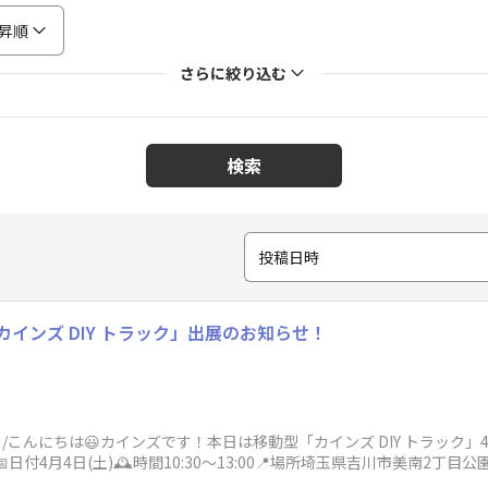
昇順
さらに絞り込む
検索
投稿日時
インズ DIY トラック」出展のお知らせ！
！/こんにちは😃カインズです！本日は移動型「カインズ DIY トラック
日付4月4日(土)🕰️時間10:30〜13:00📍場所埼玉県吉川市美南2