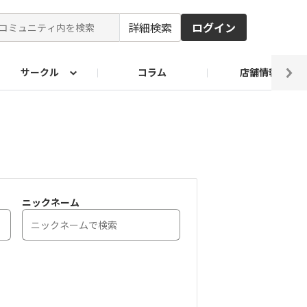
詳細検索
ログイン
サークル
コラム
店舗情報
ピ
ド2026
その他 レシピ
わが家のおうち麺
麺レシピ
ニックネーム