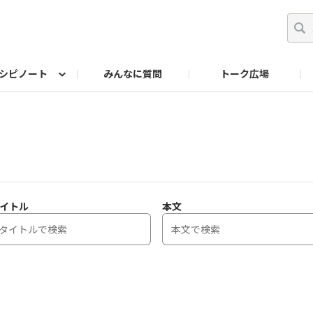
シピノート
みんなに質問
トーク広場
ッキング レシピ
ペット
ワークショップ
ペット レシピ
その他
ワークショップ レシ
DIYアワー
イトル
本文