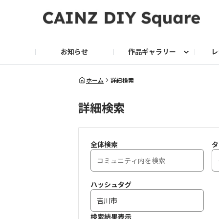
お知らせ
作品ギャラリー
レ
DIY
DIY レシピ
ドッグサークル
グリーン入荷情報
グリーン
グリーン レシピ
クッキング
ク
ホーム
詳細検索
詳細検索
家庭菜園2026
全体検索
タ
ハッシュタグ
検索結果表示