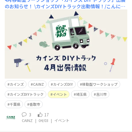
のお知らせ！
\カインズDIYトラック出動情報！/こんにち
は😃カインズです！本日は移動型「カインズ DIY トラッ
ク」4月出展のお知らせです📢出展情報はこちら！【育ま
ち桜まつり2026】📅日付4月4日(土)🕰️時間10:30〜13:00
📍場所埼玉県吉川市美南2丁目公園🧰ワークショップ内
容・木でつくるリフレクター【
カインズ
CAINZ
カインズDIY
移動型ワークショップ
カインズDIYトラック
イベント
埼玉県
吉川市
千葉県
香取市
3
17
CAINZ
|
04/03
|
イベント