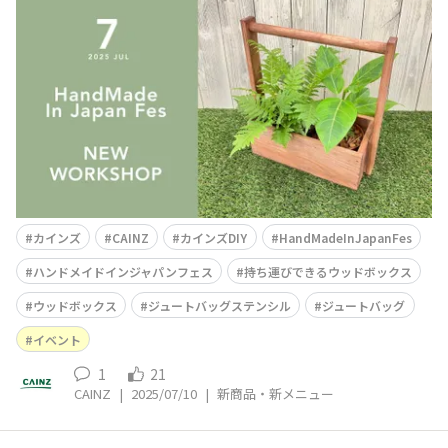
Japan Fes」で開催する”持ち運びできるウッドボック
ス”のご紹介です💡こちらは岡持ち型のボックスで持ち手
が付いた深さ9cmの箱に3号サイズの植物を飾ることがで
きますまた、追加料金1,000円で積
カインズ
CAINZ
カインズDIY
HandMadeInJapanFes
ハンドメイドインジャパンフェス
持ち運びできるウッドボックス
ウッドボックス
ジュートバッグステンシル
ジュートバッグ
イベント
1
21
CAINZ
|
2025/07/10
|
新商品・新メニュー