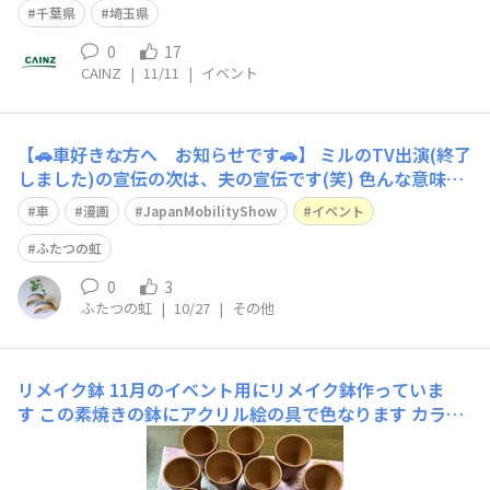
千葉県
埼玉県
0
17
CAINZ
|
11/11
|
イベント
【🚗車好きな方へ お知らせです🚗】 ミルのTV出演(終了
しました)の宣伝の次は、夫の宣伝です(笑) 色んな意味
で、今まででいちばん大変だったかもしれない依頼案件。
車
漫画
JapanMobilityShow
イベント
1ヶ月以上休み無く、唸って踏ん張って、『何クソ！』と
吠えながら、それでも『オファーされたからには少しでも
ふたつの虹
良いモノを描くんだ！』とプロ
0
3
ふたつの虹
|
10/27
|
その他
リメイク鉢
11月のイベント用にリメイク鉢作っていま
す この素焼きの鉢にアクリル絵の具で色なります カラフ
ルに色なりました。 今日はここまで 後はどんな風にしよ
うかなぁ❓