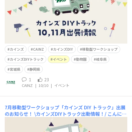
カインズ DIY トラックが動物園へ出
カインズ
CAINZ
カインズDIY
移動型ワークショップ
カインズDIYトラック
イベント
動物園
岐阜県
宮城県
静岡県
1
23
CAINZ
|
10/10
|
イベント
7月移動型ワークショップ「カインズ DIY トラック」出展
のお知らせ！
\カインズDIYトラック出動情報！/ こんにち
は😊カインズです！本日は移動型ワークショップ「カイ
ンズ DIY トラック」7月出展のお知らせです📢【親子で楽