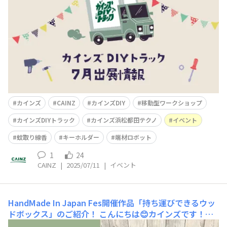
しむ夏休み工作デー】📅日時7月20日（日） 10:00〜17:
00📍場所カインズ 浜松都田テクノ店 正面入り口🕰️時間1
0:00〜17:
カインズ
CAINZ
カインズDIY
移動型ワークショップ
カインズDIYトラック
カインズ浜松都田テクノ
イベント
蚊取り線香
キーホルダー
端材ロボット
1
24
CAINZ
|
2025/07/11
|
イベント
HandMade In Japan Fes開催作品「持ち運びできるウッ
ドボックス」のご紹介！
こんにちは😊カインズです！本
日は7月19日(土)、20日(日)に出展します「HandMade In