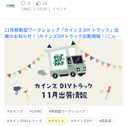
0
18
CAINZ
|
02/19
|
イベント
11月移動型ワークショップ「カインズ DIY トラック」出
展のお知らせ！
\カインズDIYトラック出動情報！/こんに
ちは😃カインズです！本日は移動型ワークショップ「カ
インズ DIY トラック」11月出展のお知らせです📢各出展
詳細はこちら👇🏻【文具フェスinザスパーク】📅日付11月1
5日(土)📍場所ザスパーク🕰️時間10:00〜15:00🧰ワークシ
ョップ内容・木でつくるリフ
カインズ
CAINZ
移動型ワークショップ
カインズDIYトラック
イベント
カインズDIY
群馬県