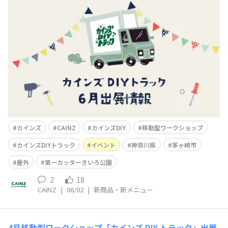
ちは😃カインズです!本日は移動型「カインズ DIY トラッ
ク」6月出展のお知らせです📢【CHIGASAKI COMMUNIT
Y FESTIVAL】開催日程はこちら!📅日付6月7日(日)🕰️時間
10:00〜16:30📍場所第一カッターきいろ公園🧰ワークショ
ップ
カインズ
CAINZ
カインズDIY
移動型ワークショップ
カインズDIYトラック
イベント
神奈川県
茅ヶ崎市
屋外
第一カッターきいろ公園
2
18
CAINZ
|
06/02
|
新商品・新メニュー
4月移動型ワークショップ「カインズ DIY トラック」出展