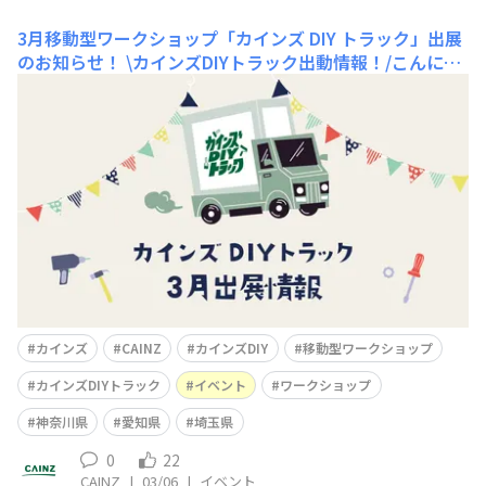
3月移動型ワークショップ「カインズ DIY トラック」出展
のお知らせ！
\カインズDIYトラック出動情報！/こんにち
は😃カインズです！本日は移動型「カインズ DIY トラッ
ク」3月出展のお知らせです📢出展情報はこちら！今回初
出展の場所もございます✨【OUTDOOR FESTA CHIGASA
KI】📅日付3月7日(土)🕰️時間10:00〜15:00📍場所神奈川
県茅ヶ崎市第
カインズ
CAINZ
カインズDIY
移動型ワークショップ
カインズDIYトラック
イベント
ワークショップ
神奈川県
愛知県
埼玉県
0
22
CAINZ
|
03/06
|
イベント