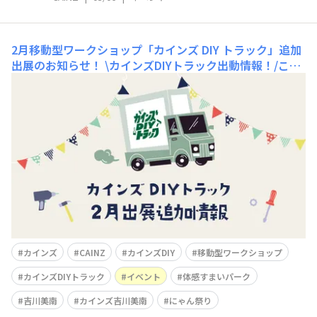
2月移動型ワークショップ「カインズ DIY トラック」追加
出展のお知らせ！
\カインズDIYトラック出動情報！/こん
にちは😃カインズです！本日は移動型「カインズ DIY ト
ラック」2月追加出展のお知らせです📢2月21日(土)、22
日(日)の2日間、体感すまいパーク吉川美南へ出動いたし
ます🚚📅日付2月21日(土)、22日(日)🕰️時間11:00〜16:00
📍場所体感すまいパー
カインズ
CAINZ
カインズDIY
移動型ワークショップ
カインズDIYトラック
イベント
体感すまいパーク
吉川美南
カインズ吉川美南
にゃん祭り