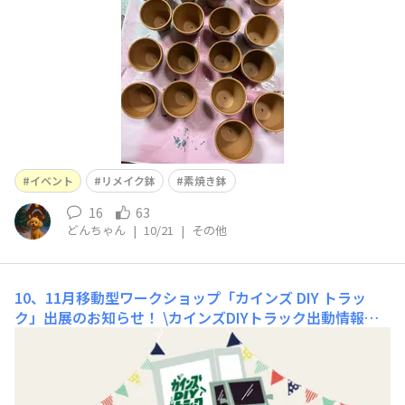
イベント
リメイク鉢
素焼き鉢
16
63
どんちゃん
|
10/21
|
その他
10、11月移動型ワークショップ「カインズ DIY トラッ
ク」出展のお知らせ！
\カインズDIYトラック出動情報！/
こんにちは😃カインズです！本日は移動型ワークショッ
プ「カインズ DIY トラック」10、11月出展のお知らせで
す📢10月の出展は4ヶ所📍岐阜県と宮城県はとも初出展と
なります👏🏻✨まずは10月11日(土)、12日(日)の2日間、