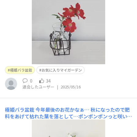
極姫バラ盆栽
お気に入りマイガーデン
0
34
退会したユーザー
|
2025/05/16
極姫バラ盆栽
今年最後のお花かなぁ… 秋になったので肥
料をあげて枯れた葉を落として…ポンポンポンっと咲いて
くれました