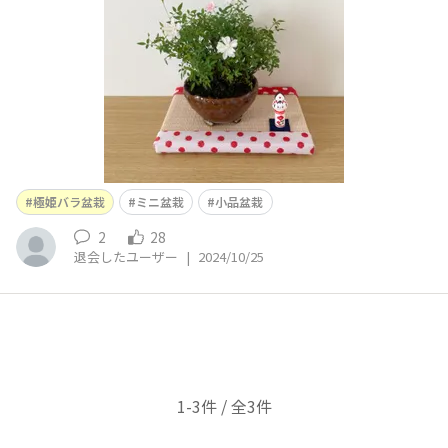
極姫バラ盆栽
ミニ盆栽
小品盆栽
2
28
退会したユーザー
|
2024/10/25
1-3件 / 全3件