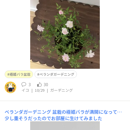
極姫バラ盆栽
ベランダガーデニング
3
30
イコ
|
10/29
|
ガーデニング
ベランダガーデニング
盆栽の極姫バラが満開になって…
少し重そうだったのでお部屋に生けてみました