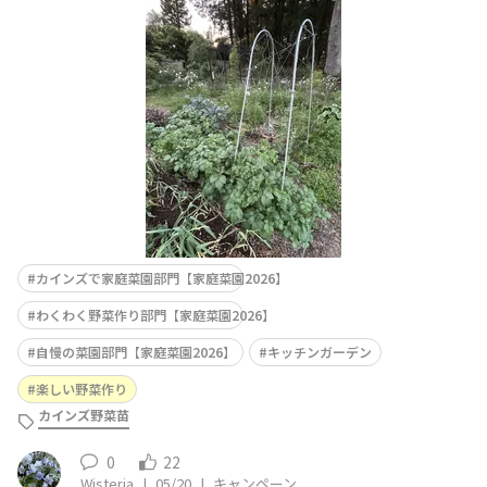
さやインゲン、ミニトマト５色バジル、コリアンダー、そ
してキュウリが仲間入り ■エピソードや工夫ポイントこ
こは長年見捨てられていた土地でめちゃくちゃでした腐っ
た木や生い茂る蔓性の雑草をどけると、水はけが悪く窒息
しそうな土壌…今年は７回めの
カインズで家庭菜園部門【家庭菜園2026】
わくわく野菜作り部門【家庭菜園2026】
自慢の菜園部門【家庭菜園2026】
キッチンガーデン
楽しい野菜作り
カインズ野菜苗
0
22
Wisteria
|
05/20
|
キャンペーン