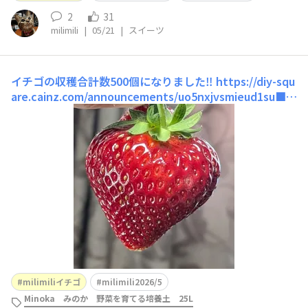
2
31
milimili
|
05/21
|
スイーツ
イチゴの収穫合計数500個になりました‼️
https://diy-squ
are.cainz.com/announcements/uo5nxjvsmieud1su■育
てた野菜まんぷく2号5/18収穫40個！合計500個になりま
した🍓🍓🍓🍓🍓 ■最近収穫量が少なってきましたが、ま
たボチボチお花が咲いてきています🤗綺麗な形のイチゴが
なっ
milimiliイチゴ
milimili2026/5
Minoka みのか 野菜を育てる培養土 25L