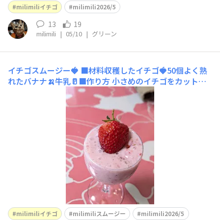
り使って🍓スムージーでもたくさん残ったのでこちらをお
milimiliイチゴ
milimili2026/5
隣さんに🍓あげました〜🤗凄く喜んでくれました😆🎶ma
halo♡
13
19
milimili
|
05/10
|
グリーン
イチゴスムージー🍓
■材料収穫したイチゴ🍓50個よく熟
れたバナナ🍌牛乳🥛■作り方 小さめのイチゴをカット私
はフードプロセッサーしか持ってないのでここにイチゴ、
バナナ、牛乳入れて回します。グラスに注いでイチゴを大
きめにカットしてグラスに入れます。1番上に大きな形の
いいイチゴ🍓を乗せて出来上がり🤗■工夫ポイントよ
milimiliイチゴ
milimiliスムージー
milimili2026/5