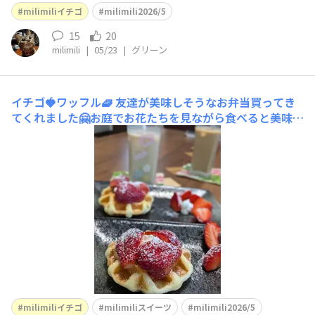
現象がおきてます😥軸を切って落としていく💦こちらも
milimiliイチゴ
milimili2026/5
😓ここにもちょっとかじってポイッっていうのもありま
す😭ネットをスイスイ入って行っちゃうんだからもう好
15
20
milimili
|
05/23
|
グリーン
きにして下さいって感じ😓今まではぶら下がったま
イチゴ🍓ワッフル🧇
友達が美味しそうなお弁当買ってき
てくれました🤗お庭でお花たちを見ながら食べると美味し
い😋ワッフルを軽く焼いて、自家製イチゴと生クリームで
飾り付けmahalo♡
milimiliイチゴ
milimiliスイーツ
milimili2026/5