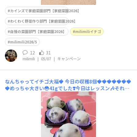
カインズで家庭菜園部門【家庭菜園2026】
わくわく野菜作り部門【家庭菜園2026】
自慢の菜園部門【家庭菜園2026】
milimiliイチゴ
milimili2026/5
12
31
milimili
|
05/07
|
キャンペーン
なんちゃってイチゴ大福🍓
今日の収穫8個🍓🍓🍓🍓🍓🍓🍓
🍓めっちゃ大きい😳41gでした❣️今日はレッスン🎶それも
朝練9時からゆっくりスイーツ作りできないので豆大福を
半分に切って🍓つっこんじゃいました😆なんちゃってイ
チゴ大福〜🍓1番大きいのはもちろん先生へ😘休憩で頂き
ます❣️レオたんもくんくん🐱いいにおいだにゃ〜😻mahal
o♡