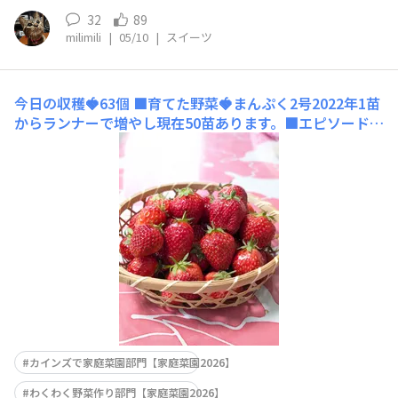
32
89
milimili
|
05/10
|
スイーツ
今日の収穫🍓63個
■育てた野菜🍓まんぷく2号2022年1苗
からランナーで増やし現在50苗あります。■エピソードや
工夫ポイント5月に入ってから鳥さんと戦いながら少しず
つ収穫できてきました🍓🍓🍓昨日は50個🎶シュークリー
ムに挟みました😋今日の収穫は63 個‼️今日はイチゴをた
くさん消費できるイチゴスムージーを作りました🤗
カインズで家庭菜園部門【家庭菜園2026】
わくわく野菜作り部門【家庭菜園2026】