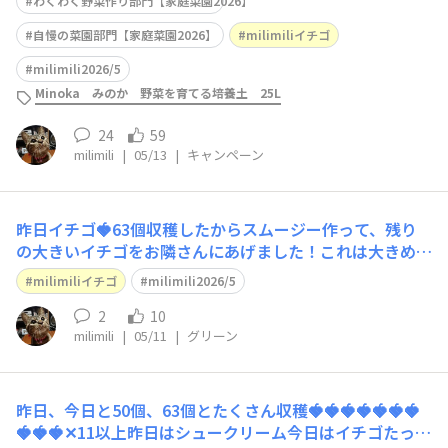
わくわく野菜作り部門【家庭菜園2026】
自慢の菜園部門【家庭菜園2026】
milimiliイチゴ
milimili2026/5
Minoka みのか 野菜を育てる培養土 25L
24
59
milimili
|
05/13
|
キャンペーン
昨日イチゴ🍓63個収穫したからスムージー作って、残り
の大きいイチゴをお隣さんにあげました！これは大きめの
パックです↑お隣さんは息子さん家族の家と離れにおじい
milimiliイチゴ
milimili2026/5
さんとおばあさんが住んでいます。ピンポン鳴らして出て
きた人(おばあさん)にイチゴ🍓渡したんだけど…今朝、奥
2
10
milimili
|
05/11
|
グリーン
さんと挨拶した時、イチゴの話題にならな
昨日、今日と50個、63個とたくさん収穫🍓🍓🍓🍓🍓🍓🍓
🍓🍓🍓✕11以上昨日はシュークリーム今日はイチゴたっぷ