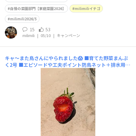
自慢の菜園部門【家庭菜園2026】
milimiliイチゴ
milimili2026/5
15
53
milimili
|
05/10
|
キャンペーン
キャ〜また鳥さんにやられました😱
■育てた野菜まんぷ
く2号 ■エピソードや工夫ポイント防鳥ネット＋排水用ネ
ット2重にした方がいいです😉 防鳥ネットをかけたので、
中の赤くなったイチゴ全部に排水用ネットをかけてません
でした😓賢い鳥さんは少しでも隙間があると防鳥ネット
の中に入っていき美味しそうな真っ赤なイチゴ🍓を狙いま