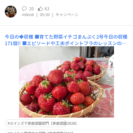
20
63
milimili
|
05/20
|
キャンペーン
今日の🍓収穫
■育てた野菜イチゴまんぷく2号今日の収穫
171個‼️ ■エピソードや工夫ポイントフラのレッスンのお
やつ🍓バームクーヘンミルフィーユと たくさん食べて貰
うため、タッパーにたくさんイチゴを詰めました！そして
父にイチゴいっぱいのスムージーとパックにたくさんのイ
チゴ🍓🍓🍓🍓🍓今日のイチゴ
カインズで家庭菜園部門【家庭菜園2026】