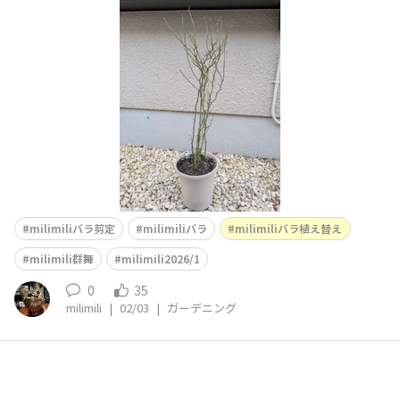
びっしりほぐしてフワフワに🤗昨日までクレマチスのガチ
ガチの土をほぐしていたから、これは土がそこまで固まっ
てないから楽でした😉できました！どの場所にどういう
風に誘引するかは、またゆっくり考えます😉 mah
milimiliバラ剪定
milimiliバラ
milimiliバラ植え替え
milimili群舞
milimili2026/1
0
35
milimili
|
02/03
|
ガーデニング