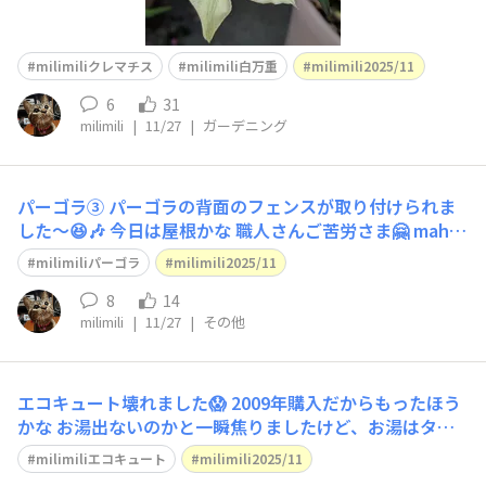
milimiliクレマチス
milimili白万重
milimili2025/11
6
31
milimili
|
11/27
|
ガーデニング
パーゴラ③ パーゴラの背面のフェンスが取り付けられま
した〜😆🎶 今日は屋根かな 職人さんご苦労さま🤗 mahal
o♡
milimiliパーゴラ
milimili2025/11
8
14
milimili
|
11/27
|
その他
エコキュート壊れました😱 2009年購入だからもったほう
かな お湯出ないのかと一瞬焦りましたけど、お湯はタン
クに溜まってるから溜まってる分は出るみたい。 今日は
milimiliエコキュート
milimili2025/11
考えなしにお風呂にお湯入れちゃったけど、少しずつ使っ