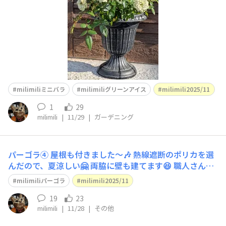
milimiliミニバラ
milimiliグリーンアイス
milimili2025/11
1
29
milimili
|
11/29
|
ガーデニング
パーゴラ④ 屋根も付きました〜🎶 熱線遮断のポリカを選
んだので、夏涼しい🤗 両脇に壁も建てます😆 職人さんお
疲れさまです！ mahalo♡
milimiliパーゴラ
milimili2025/11
19
23
milimili
|
11/28
|
その他