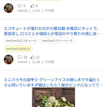
4
8
milimili
|
11/30
|
その他
エコキュートが壊れたのが火曜日😱 水曜日にネットで、
業者探し 口コミとか値段とか電話のやり取りの感じ良さ
とかで決めたんですけど、来るまではやっぱり少し心配し
milimiliエコキュート
milimiliフリートーク
てました。 今、取り替えの作業に来てくれてるんですけ
ど、2人ともイケメンでびっくりするくらい感じいいの〜
milimili2025/11
🥰🎶🎶 いつものようにレオたんがお兄さん
18
11
milimili
|
11/29
|
その他
ミニバラ今の姿🌹②
グリーンアイスの挿し木です🤗たく
さん咲いています💕親はこちら↑縁がピンクになってて可
愛い🩷 mahalo♡