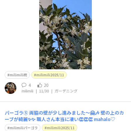
なにお花が咲いてくれました🤍🤍🤍綺麗です😍✨ mahalo
♡
milimili柊
milimili2025/11
4
20
milimili
|
11/30
|
ガーデニング
パーゴラ⑤ 両脇の壁が少し進みました〜🤗🎶 壁の上のカ
ーブが綺麗✨✨ 職人さん本当に凄い👏👏👏 mahalo♡
milimiliパーゴラ
milimili2025/11