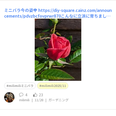
ミニバラ今の姿🌹
https://diy-square.cainz.com/announ
cements/pdvzbcfovprwr870こんなに立派に育ちまし
た‼️😆 そろそろ植え替えしなきゃですよね😉冬の剪定の
時に一緒にしようと思います🎶可愛い😍親はこちらです
↑蕾が一杯😍💕 mahalo♡
milimiliミニバラ
milimili2025/11
4
23
milimili
|
11/28
|
ガーデニング