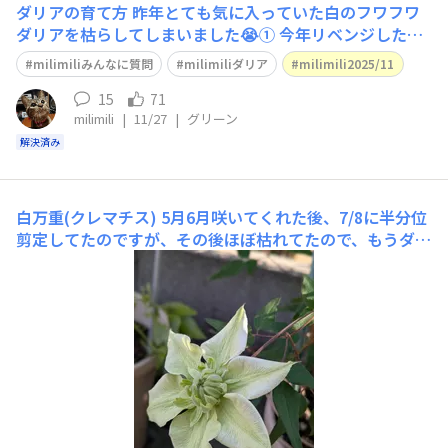
ダリアの育て方
昨年とても気に入っていた白のフワフワ
ダリアを枯らしてしまいました😭① 今年リベンジしたく
て寄せ植えバイキングで白のダリアをお迎えし② 今は葉
milimiliみんなに質問
milimiliダリア
milimili2025/11
っぱがこんなに元気なのですが③これからどうしたらいい
のでしょうか？ 掘り上げる？ そのままで置いておく？ そ
15
71
milimili
|
11/27
|
グリーン
のままでも寄せ植えしているので、おひとり様にしないと
解決済み
白万重(クレマチス)
5月6月咲いてくれた後、7/8に半分位
剪定してたのですが、その後ほぼ枯れてたので、もうダメ
なのかなぁと心配していました😭そしたらだんだん綺麗
なグリーンの🌿になって2回目のお花が咲きました😍今日
の様子です🤗嬉し〜い🥰💕 mahalo♡